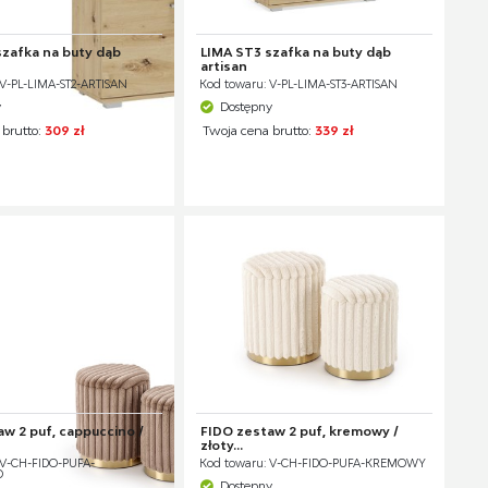
szafka na buty dąb
LIMA ST3 szafka na buty dąb
artisan
 V-PL-LIMA-ST2-ARTISAN
Kod towaru: V-PL-LIMA-ST3-ARTISAN
y
Dostępny
 brutto:
309 zł
Twoja cena brutto:
339 zł
w 2 puf, cappuccino /
FIDO zestaw 2 puf, kremowy /
złoty...
 V-CH-FIDO-PUFA-
Kod towaru: V-CH-FIDO-PUFA-KREMOWY
O
Dostępny