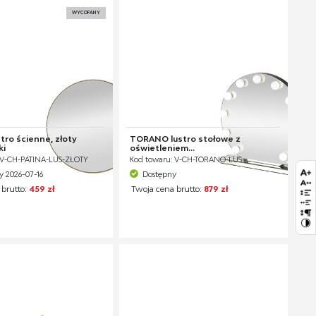
WYCOFANY
tro ścienne, złoty
TORANO lustro stołowe z
ki
oświetleniem...
 V-CH-PATINA-LUS-ZŁOTY
Kod towaru: V-CH-TORANO-LUS
 2026-07-16
Dostępny
 brutto:
459 zł
Twoja cena brutto:
879 zł