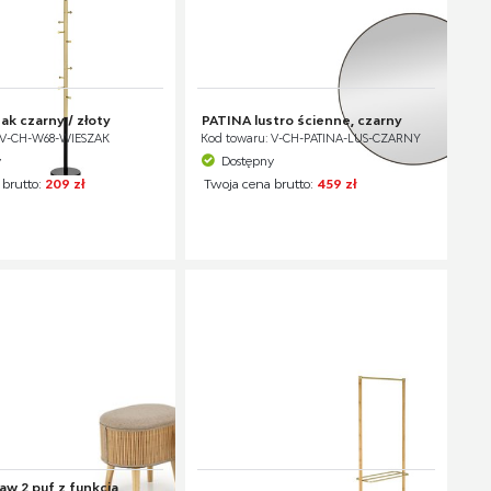
k czarny / złoty
PATINA lustro ścienne, czarny
 V-CH-W68-WIESZAK
Kod towaru: V-CH-PATINA-LUS-CZARNY
y
Dostępny
 brutto:
209 zł
Twoja cena brutto:
459 zł
w 2 puf z funkcją