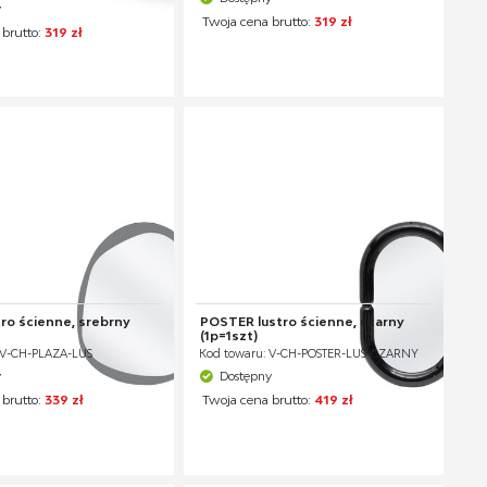
y
Twoja cena brutto:
319 zł
 brutto:
319 zł
ro ścienne, srebrny
POSTER lustro ścienne, czarny
(1p=1szt)
 V-CH-PLAZA-LUS
Kod towaru: V-CH-POSTER-LUS-CZARNY
y
Dostępny
 brutto:
339 zł
Twoja cena brutto:
419 zł