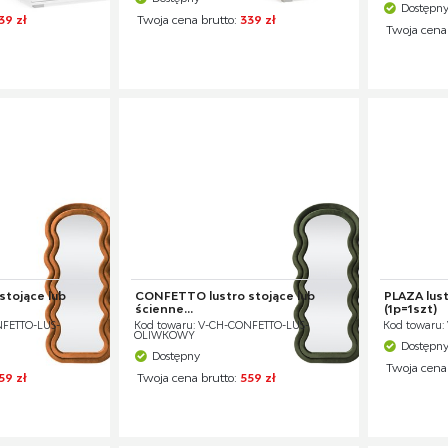
Dostępn
39 zł
Twoja cena brutto:
339 zł
Twoja cena
tojące lub
CONFETTO lustro stojące lub
PLAZA lust
ścienne...
(1p=1szt)
NFETTO-LUS-
Kod towaru: V-CH-CONFETTO-LUS-
Kod towaru:
OLIWKOWY
Dostępn
Dostępny
Twoja cena
59 zł
Twoja cena brutto:
559 zł