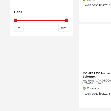
Twoja cena brutto:
3
korpus górny
[9]
Cena
toaletka
[1]
wieszak ubraniowy
[40]
lustro wiszące
[11]
lustro stołowe
[1]
lustro stojące
[3]
CONFETTO lustro s
ścienne...
Kod towaru: V-CH-CO
CYNAMONOWY
Dostępny
Twoja cena brutto:
5