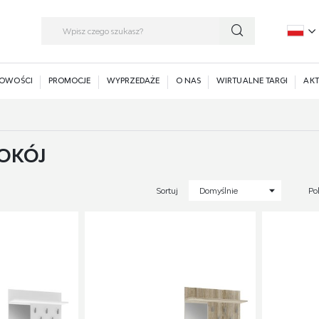
P
E
OWOŚCI
PROMOCJE
WYPRZEDAŻE
O NAS
WIRTUALNE TARGI
AKT
OKÓJ
Sortuj
Domyślnie
Po