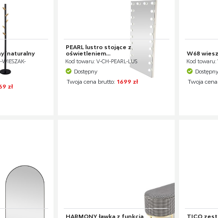
PEARL lustro stojące z
y/naturalny
oświetleniem...
W68 wiesza
6-WIESZAK-
Kod towaru: V-CH-PEARL-LUS
Kod towaru:
Dostępny
Dostępn
Twoja cena brutto:
1699 zł
Twoja cena
69 zł
HARMONY ławka z funkcją
TICO zesta