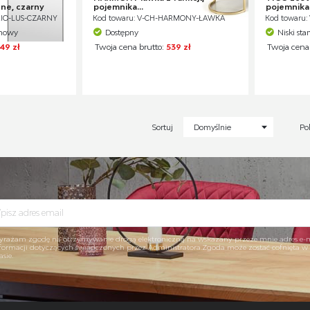
nne, czarny
pojemnika...
pojemnika.
RIO-LUS-CZARNY
Kod towaru: V-CH-HARMONY-ŁAWKA
Kod towaru:
ynowy
Dostępny
Niski st
49 zł
Twoja cena brutto:
539 zł
Twoja cena
Sortuj
Domyślnie
Po
rażam zgodę na otrzymywanie drogą elektroniczną na wskazany przeze mnie adres e-
formacji dotyczących świadczonych przez Administratora.Zgoda może zostać cofnięta 
asie.