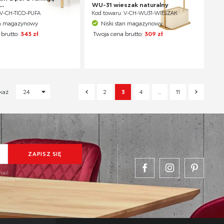
..
WU-31 wieszak naturalny
 V-CH-TICO-PUFA
Kod towaru: V-CH-WU31-WIESZAK
an magazynowy
Niski stan magazynowy
 brutto:
343 zł
Twoja cena brutto:
309 zł
2
3
4
…
11
każ
24
mail
w każdym