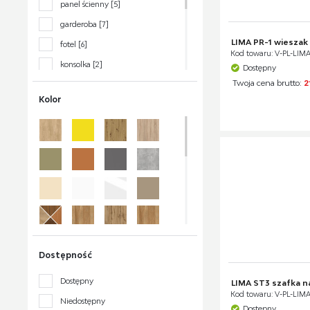
panel ścienny
[5]
garderoba
[7]
LIMA PR-1 wieszak 
fotel
[6]
Kod towaru: V-PL-LIMA
konsolka
[2]
Dostępny
Twoja cena brutto:
2
komoda
[17]
Kolor
lustro
[21]
ława
[1]
ławka
[14]
pufa
[16]
regał
[17]
stelaż
[3]
stojak na buty
[10]
szafa
[43]
Dostępność
szafka
[20]
Dostępny
LIMA ST3 szafka na
szafka na buty
[6]
Kod towaru: V-PL-LIMA
Niedostępny
korpus dolny
[9]
Dostępny