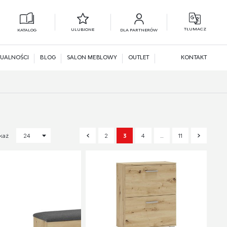
TŁUMACZ
ULUBIONE
KATALOG
DLA PARTNERÓW
L
N
UALNOŚCI
BLOG
SALON MEBLOWY
OUTLET
KONTAKT
2
3
4
…
11
każ
24