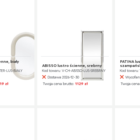
nne, biały
PATINA lus
ABISSO lustro ścienne, srebrny
szampańs
TER-LUS-BIAŁY
Kod towaru: V-CH-ABISSO-LUS-SREBRNY
Kod towaru:
Dostawa 2026-12-30
Wycofany
19 zł
Twoja cena brutto:
1129 zł
Twoja cena