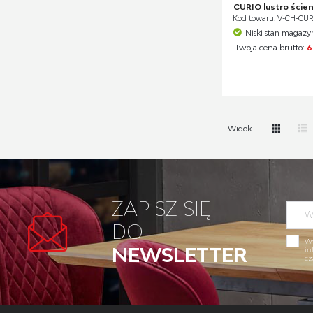
CURIO lustro ście
Kod towaru: V-CH-CU
Niski stan magaz
Twoja cena brutto:
6
Widok
ZAPISZ SIĘ
DO
Wy
NEWSLETTER
in
cz