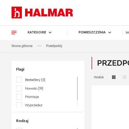
Przejdź do treści.
Przejdź do menu.
Przejdź do wyszukiwarki.
KATEGORIE
POMIESZCZENIA
N
Strona główna
Przedpokój
PRZEDP
Flagi
Widok
Bestsellery
[3]
Nowości
[19]
Promocje
Wyprzedaż
Polecane
[2]
Rodzaj