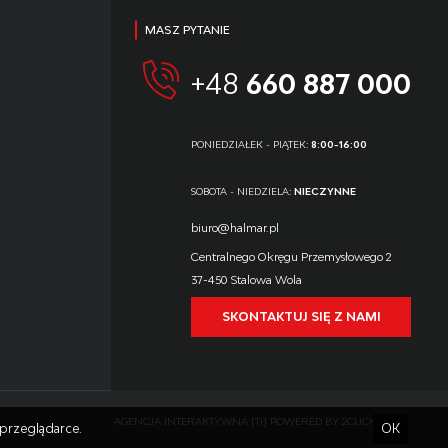
MASZ PYTANIE
+48
660 887 000
PONIEDZIAŁEK - PIĄTEK:
8:00-16:00
SOBOTA - NIEDZIELA:
NIECZYNNE
biuro@halmar.pl
Centralnego Okręgu Przemysłowego 2
37-450 Stalowa Wola
SKONTAKTUJ SIĘ Z NAMI
AGENCJA INTERAKTYWNA
[TI]
POWERED BY
2CLICKSHOP
przeglądarce.
OK