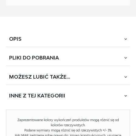
OPIS
PLIKI DO
POBRANIA
wymiary: 52/58/92/46 cm, materiał: tkanina velvet / stal
malowana proszkowo, kolor: beżowy - BLUVEL 40
MOŻESZ
LUBIĆ TAKŻE...
POBIERZ
K-366 (S-1210)
INNE Z
TEJ KATEGORII
Rodzaj:
krzesło, krzesło metalowe
Styl wykonania:
glamour, klasyczny
NOWOŚĆ
Tapicerka kolor:
beżowy
Zaprezentowane kolory wykończeń produktów mogą różnić się od
kolorów rzeczywistych.
Stelaż krzesła (rodzaj):
nogi proste (profil okrągły)
Podane wymiary mogą różnić się od rzeczywistych +/- 3%.
HALMAR zastrzega sobie prawo do: zmian konstrukcyjnych, usunięcia