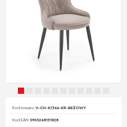
Kod towaru:
V-CH-K/366-KR-BEŻOWY
Kod EAN:
5905248131828