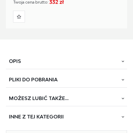
332 zł
Twoja cena brutto:
OPIS
PLIKI DO
POBRANIA
wymiary: 61/54/77/48 cm, materiał: tkanina velvet HLR / stal
malowana proszkowo, kolor: czarny #66
MOŻESZ
LUBIĆ TAKŻE...
POBIERZ
K-430 (SD1132)
INNE Z
TEJ KATEGORII
Rodzaj:
krzesło metalowe, krzesło
Styl wykonania:
nowoczesny