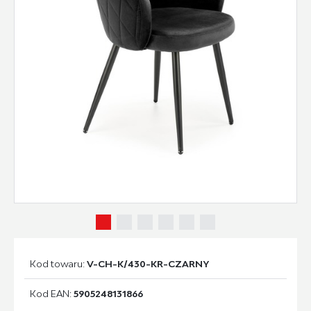
Kod towaru:
V-CH-K/430-KR-CZARNY
Kod EAN:
5905248131866