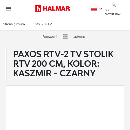
Przejdź do treści.
Przejdź do menu.
Przejdź do wyszukiwarki.
DLA
PARTNERÓW
PL
Strona główna
Stoliki RTV
EN
Poprzedni
Następny
PAXOS RTV-2 TV STOLIK
RTV 200 CM, KOLOR:
KASZMIR - CZARNY