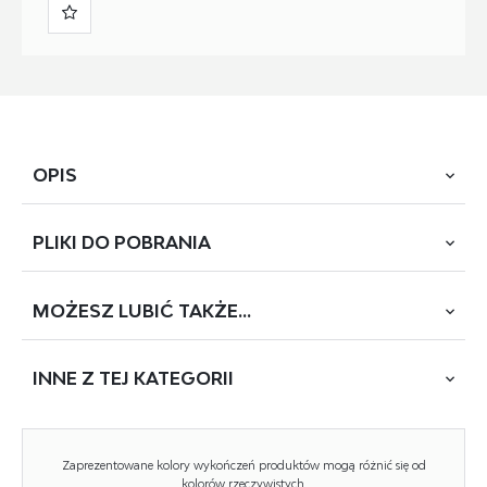
OPIS
PLIKI DO
POBRANIA
wymiary: 77/40/82 cm, materiał: płyta meblowa
laminowana / wysoki połysk, obrzeża ABS, kolor: dąb
sonoma / biały
MOŻESZ
LUBIĆ TAKŻE...
POBIERZ
LIMA-KM1
INNE Z
TEJ KATEGORII
Rodzaj:
komoda
Styl wykonania:
tradycyjny
NOWOŚĆ
Zaprezentowane kolory wykończeń produktów mogą różnić się od
Materiał:
płyta meblowa laminowana
kolorów rzeczywistych.