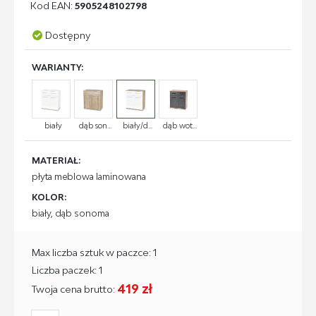
Kod EAN:
5905248102798
Dostępny
WARIANTY:
biały
dąb son...
biały/d...
dąb wot...
MATERIAŁ:
płyta meblowa laminowana
KOLOR:
biały, dąb sonoma
Max liczba sztuk w paczce: 1
Liczba paczek: 1
419 zł
Twoja cena brutto: