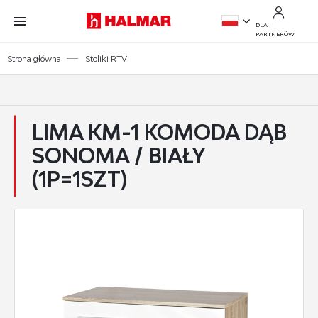
Przejdź do treści.
Przejdź do menu.
Przejdź do wyszukiwarki.
DLA
PARTNERÓW
PL
Strona główna
Stoliki RTV
EN
LIMA KM-1 KOMODA DĄB
SONOMA / BIAŁY
(1P=1SZT)