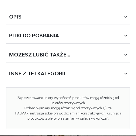
OPIS
PLIKI DO
POBRANIA
wymiary: 98/205/87 cm; materiał: drewno lite - bukowe,
kolor: naturalny; * łózko bez materaca, w opcji materac
POLARIS 90 lub SYRIUSZ 90
MOŻESZ
LUBIĆ TAKŻE...
POBIERZ
MATILDA 90
INNE Z
TEJ KATEGORII
Rodzaj:
łóżko pojedyncze, łóżko
Styl wykonania:
skandynawski, tradycyjny
NOWOŚĆ
Zaprezentowane kolory wykończeń produktów mogą różnić się od
Łóżko rodzaj:
drewniane
kolorów rzeczywistych.
Podane wymiary mogą różnić się od rzeczywistych +/- 3%.
HALMAR zastrzega sobie prawo do: zmian konstrukcyjnych, usunięcia
Pojemnik na pościel:
NIE
produktów z oferty oraz zmian w palecie wykończeń.
Powierzchnia spania (materac):
90x200cm