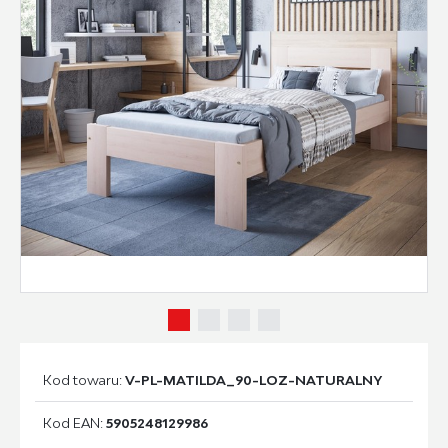
Kod towaru:
V-PL-MATILDA_90-LOZ-NATURALNY
Kod EAN:
5905248129986