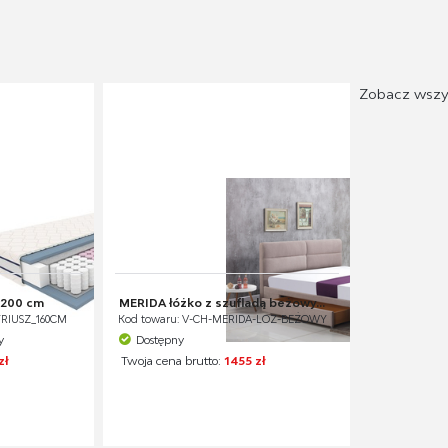
Zobacz wszy
x200 cm
MERIDA łóżko z szufladą beżowy...
YRIUSZ_160CM
Kod towaru: V-CH-MERIDA-LOZ-BEŻOWY
y
Dostępny
zł
Twoja cena brutto:
1455 zł