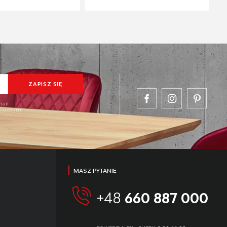
mail
w każdym
MASZ PYTANIE
+48
660 887 000