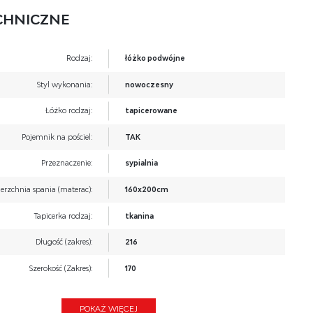
CHNICZNE
Rodzaj:
łóżko podwójne
Styl wykonania:
nowoczesny
Łóżko rodzaj:
tapicerowane
Pojemnik na pościel:
TAK
Przeznaczenie:
sypialnia
erzchnia spania (materac):
160x200cm
Tapicerka rodzaj:
tkanina
Długość (zakres):
216
Szerokość (Zakres):
170
Wysokość:
95
POKAŻ WIĘCEJ