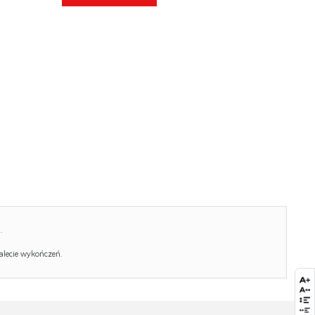
Kolor:
popielaty
Waga brutto:
42.000
Waga netto:
41.000
Objętość:
0.388
Jednostka miary:
szt.
Ilość w paczce:
2
Ilość paczek:
1
Paczka 1:
175.00 x 110.00 x 14.00, 18.00 KG
Paczka 2:
209.00 x 30.00 x 19.00, 24.00 KG
.
alecie wykończeń.