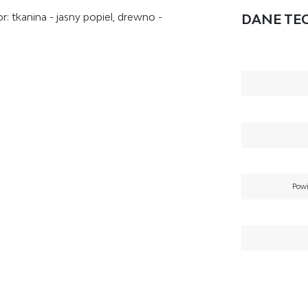
or: tkanina - jasny popiel, drewno -
DANE TE
Powi