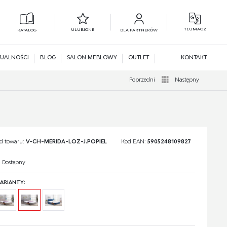
TŁUMACZ
ULUBIONE
KATALOG
DLA PARTNERÓW
L
N
UALNOŚCI
BLOG
SALON MEBLOWY
OUTLET
KONTAKT
Poprzedni
Następny
d towaru:
V-CH-MERIDA-LOZ-J.POPIEL
Kod EAN:
5905248109827
Dostępny
ARIANTY: