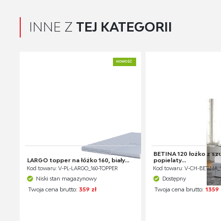
INNE Z
TEJ KATEGORII
NOWOŚĆ
BETINA 120 łożko z sz
LARGO topper na łóżko 160, biały...
popielaty...
Kod towaru: V-PL-LARGO_160-TOPPER
Kod towaru: V-CH-BETINA_
Niski stan magazynowy
Dostępny
Twoja cena brutto:
359 zł
Twoja cena brutto:
1359 