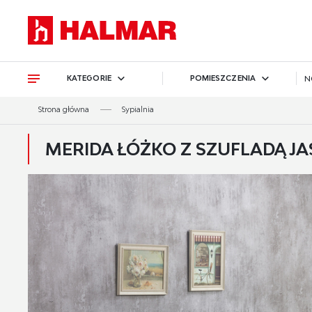
Przejdź do treści.
Przejdź do menu.
Przejdź do wyszukiwarki.
KATEGORIE
POMIESZCZENIA
N
Strona główna
Sypialnia
MERIDA ŁÓŻKO Z SZUFLADĄ JAS