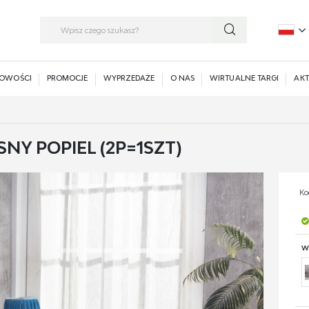
P
E
OWOŚCI
PROMOCJE
WYPRZEDAŻE
O NAS
WIRTUALNE TARGI
AKT
NY POPIEL (2P=1SZT)
Ko
W