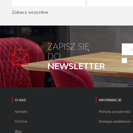
Zobacz wszystkie
ZAPISZ SIĘ
DO
Wy
NEWSLETTER
in
cz
O NAS
INFORMACJE
Kontakt
Polityka prywatności
O firmie
Strategia podatkowa
Blog