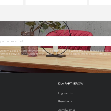
rażam zgodę na otrzymywanie drogą elektroniczną na wskazany przeze mnie adres e-
formacji dotyczących świadczonych przez Administratora.Zgoda może zostać cofnięta 
asie.
DLA PARTNERÓW
Logowanie
Rejestracja
Zamówienia