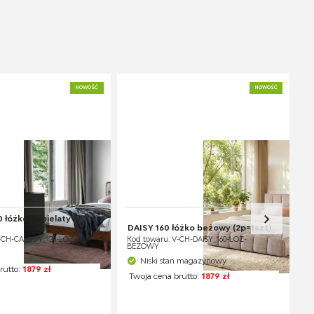
NOWOŚĆ
NOWOŚĆ
 łóżko popielaty /
DAISY 160 łóżko beżowy (2p=1szt)
-CH-CASSIDY_120-LOZ
Kod towaru: V-CH-DAISY_160-LOZ-
BEŻOWY
Niski stan magazynowy
rutto:
1879 zł
Twoja cena brutto:
1879 zł