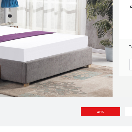
K
T
OPIS