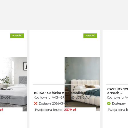
NOWOŚĆ
NOWOŚĆ
ufladami
CASSIDY 120
BRISA 160 łóżko z pojemnikiem na...
orzech...
120-LOZ
Kod towaru: V-CH-BRISA_160-LOZ-BIAŁY
Kod towaru: V
Dostawa 2026-09-30
Dostępny
zł
Twoja cena brutto:
2379 zł
Twoja cena b