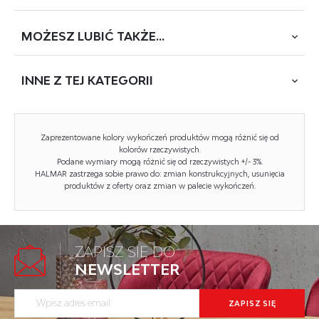
BLUVEL 14, * łóżko bez materaca, w opcji materac
POLARIS 160 lub SYRIUSZ 160
MOŻESZ
LUBIĆ TAKŻE...
POBIERZ
SCANDINO
INNE Z
TEJ KATEGORII
Rodzaj:
łóżko podwójne
Styl wykonania:
nowoczesny
NOWOŚĆ
Zaprezentowane kolory wykończeń produktów mogą różnić się od
Łóżko rodzaj:
tapicerowane
kolorów rzeczywistych.
Podane wymiary mogą różnić się od rzeczywistych +/- 3%.
HALMAR zastrzega sobie prawo do: zmian konstrukcyjnych, usunięcia
Pojemnik na pościel:
NIE
produktów z oferty oraz zmian w palecie wykończeń.
Przeznaczenie:
sypialnia
Powierzchnia spania (materac):
160x200cm
ZAPISZ SIĘ DO
Tapicerka rodzaj:
tkanina velvet, tkanina velvet
FRANCESCA 160, łóżko, jasny popielaty
NEWSLETTER
BLUVEL
Kod towaru: V-CH-FRANCESCA_160-LOZ
Długość (zakres):
216
Niski stan magazynowy
LARGO topper na łóżko 160, biały...
Twoja cena brutto:
1389 zł
Kod towaru: V-PL-LARGO_160-TOPPER
Szerokość (Zakres):
196