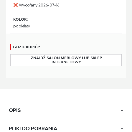
Wycofany 2026-07-16
KOLOR:
popielaty
GDZIE KUPIĆ?
ZNAJDŹ SALON MEBLOWY LUB SKLEP
INTERNETOWY
OPIS
PLIKI DO
POBRANIA
materiał: tkanina - velvet / drewno lite, kolor: popielaty -