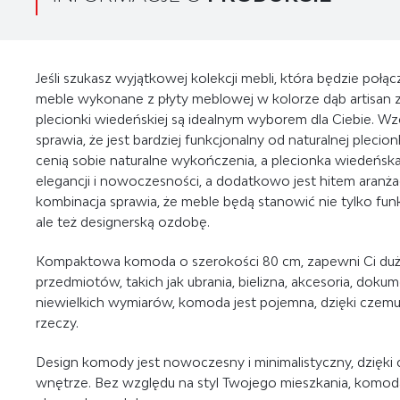
Jeśli szukasz wyjątkowej kolekcji mebli, która będzie połą
meble wykonane z płyty meblowej w kolorze dąb artisa
plecionki wiedeńskiej są idealnym wyborem dla Ciebie. Wz
sprawia, że jest bardziej funkcjonalny od naturalnej plecion
cenią sobie naturalne wykończenia, a plecionka wiedeńsk
elegancji i nowoczesności, a dodatkowo jest hitem aranżac
kombinacja sprawia, że meble będą stanowić nie tylko f
ale też designerską ozdobę.
Kompaktowa komoda o szerokości 80 cm, zapewni Ci duż
przedmiotów, takich jak ubrania, bielizna, akcesoria, dok
niewielkich wymiarów, komoda jest pojemna, dzięki czem
rzeczy.
Design komody jest nowoczesny i minimalistyczny, dzięki
wnętrze. Bez względu na styl Twojego mieszkania, komod