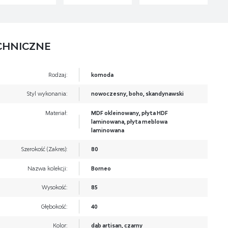
CHNICZNE
Rodzaj:
komoda
Styl wykonania:
nowoczesny, boho, skandynawski
Materiał:
MDF okleinowany, płyta HDF
laminowana, płyta meblowa
laminowana
Szerokość (Zakres):
80
Nazwa kolekcji:
Borneo
Wysokość:
85
Głębokość:
40
Kolor:
dąb artisan, czarny