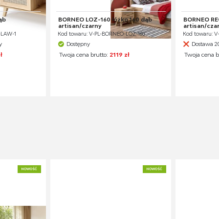
ąb
BORNEO LOZ-160 łóżko 160 dąb
BORNEO REG
artisan/czarny
artisan/cza
-LAW-1
Kod towaru: V-PL-BORNEO-LOZ-160
Kod towaru: 
y
Dostępny
Dostawa 2
ł
Twoja cena brutto:
2119 zł
Twoja cena b
NOWOŚĆ
NOWOŚĆ