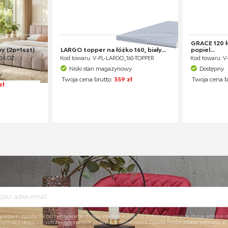
GRACE 120 ł
y (2p=1szt)
LARGO topper na łóżko 160, biały...
popiel...
60-LOZ-
Kod towaru: V-PL-LARGO_160-TOPPER
Kod towaru: V
Niski stan magazynowy
Dostępny
y
Twoja cena brutto:
359 zł
Twoja cena b
zł
rażam zgodę na otrzymywanie drogą elektroniczną na wskazany przeze mnie adres e-
formacji dotyczących świadczonych przez Administratora.Zgoda może zostać cofnięta 