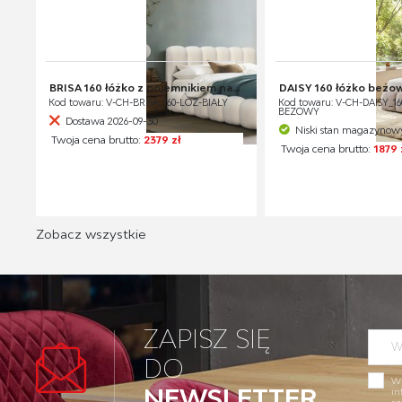
BRISA 160 łóżko z pojemnikiem na...
DAISY 160 łóżko beżow
Kod towaru: V-CH-BRISA_160-LOZ-BIAŁY
Kod towaru: V-CH-DAISY_1
BEŻOWY
Dostawa 2026-09-30
Niski stan magazynow
Twoja cena brutto:
2379 zł
Twoja cena brutto:
1879 
Zobacz wszystkie
ZAPISZ SIĘ
DO
Wy
NEWSLETTER
in