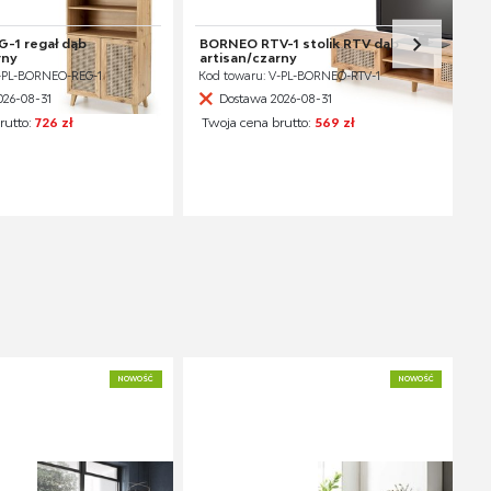
-1 regał dąb
BORNEO RTV-1 stolik RTV dąb
rny
artisan/czarny
V-PL-BORNEO-REG-1
Kod towaru: V-PL-BORNEO-RTV-1
026-08-31
Dostawa 2026-08-31
rutto:
726 zł
Twoja cena brutto:
569 zł
NOWOŚĆ
NOWOŚĆ