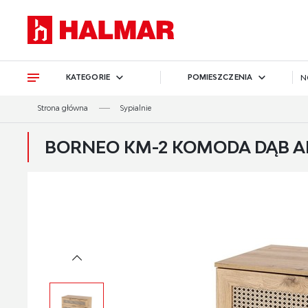
Przejdź do treści.
Przejdź do menu.
Przejdź do wyszukiwarki.
KATEGORIE
POMIESZCZENIA
N
Strona główna
Sypialnie
BORNEO KM-2 KOMODA DĄB A