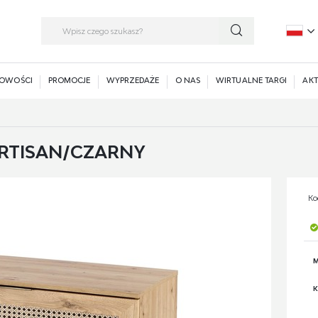
P
E
OWOŚCI
PROMOCJE
WYPRZEDAŻE
O NAS
WIRTUALNE TARGI
AKT
RTISAN/CZARNY
Ko
M
K