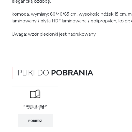
elegancką ozdobę.
komoda, wymiary: 80/40/85 cm, wysokość nóżek 15 cm, ma
laminowany / płyta HDF laminowana / polipropylen, kolor: d
Uwaga: wzór plecionki jest nadrukowany
PLIKI DO
POBRANIA
BORNEO - KM-2
Format:
pdf
POBIERZ