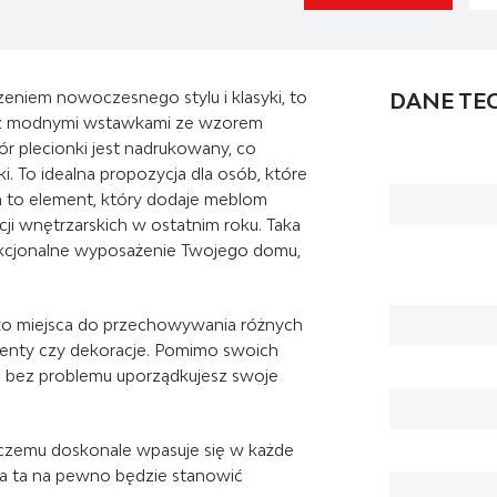
czeniem nowoczesnego stylu i klasyki, to
DANE TE
n z modnymi wstawkami ze wzorem
ór plecionki jest nadrukowany, co
ki. To idealna propozycja dla osób, które
a to element, który dodaje meblom
ji wnętrzarskich w ostatnim roku. Taka
unkcjonalne wyposażenie Twojego domu,
o miejsca do przechowywania różnych
umenty czy dekoracje. Pomimo swoich
u bez problemu uporządkujesz swoje
 czemu doskonale wpasuje się w każde
a ta na pewno będzie stanowić