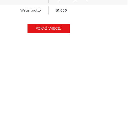
Waga brutto:
31.000
Waga netto:
30.500
POKAŻ WIĘCEJ
Objętość:
0.079
Jednostka miary:
szt.
Ilość w paczce:
1
Ilość paczek:
1
Paczka 1:
104.00 x 48.00 x 16.00, 31.00 KG