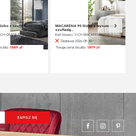
óżko z szufladami
MACARENA 90 łóżko z wysuwaną
szufladą...
-CH-GRACE_120-LOZ-POPIEL
Kod towaru: V-CH-MACARENA-LOZ
Dostawa 2026-09-30
rutto:
1889 zł
Twoja cena brutto:
1879 zł
mail
w każdym