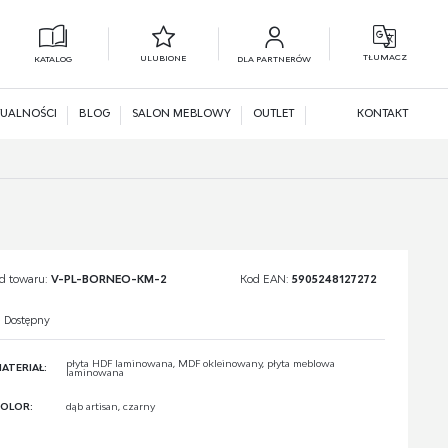
TŁUMACZ
ULUBIONE
KATALOG
DLA PARTNERÓW
L
N
UALNOŚCI
BLOG
SALON MEBLOWY
OUTLET
KONTAKT
d towaru:
V-PL-BORNEO-KM-2
Kod EAN:
5905248127272
Dostępny
płyta HDF laminowana, MDF okleinowany, płyta meblowa
ATERIAŁ:
laminowana
OLOR:
dąb artisan, czarny