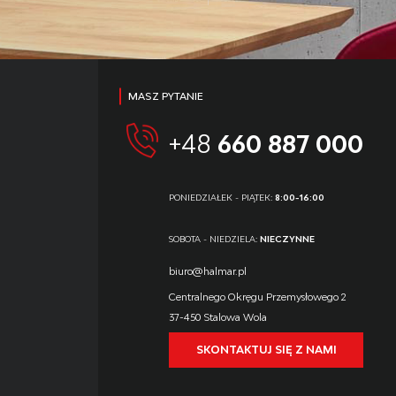
MASZ PYTANIE
+48
660 887 000
PONIEDZIAŁEK - PIĄTEK:
8:00-16:00
SOBOTA - NIEDZIELA:
NIECZYNNE
biuro@halmar.pl
Centralnego Okręgu Przemysłowego 2
37-450 Stalowa Wola
SKONTAKTUJ SIĘ Z NAMI