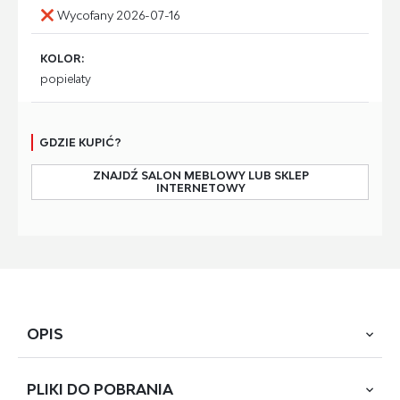
Wycofany 2026-07-16
KOLOR:
popielaty
GDZIE KUPIĆ?
ZNAJDŹ SALON MEBLOWY LUB SKLEP
INTERNETOWY
OPIS
PLIKI DO
POBRANIA
materiał: tkanina - velvet / drewno lite, kolor: popielaty -