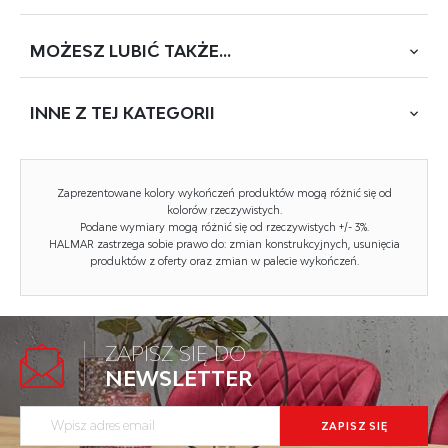
BLUVEL 14, * łóżko bez materaca, w opcji materac
POLARIS 160 lub SYRIUSZ 160
MOŻESZ
LUBIĆ TAKŻE...
POBIERZ
SCANDINO
INNE Z
TEJ KATEGORII
Rodzaj:
łóżko podwójne
Styl wykonania:
nowoczesny
NOWOŚĆ
Zaprezentowane kolory wykończeń produktów mogą różnić się od
Łóżko rodzaj:
tapicerowane
kolorów rzeczywistych.
Podane wymiary mogą różnić się od rzeczywistych +/- 3%.
HALMAR zastrzega sobie prawo do: zmian konstrukcyjnych, usunięcia
Pojemnik na pościel:
NIE
produktów z oferty oraz zmian w palecie wykończeń.
Przeznaczenie:
sypialnia
Powierzchnia spania (materac):
160x200cm
ZAPISZ SIĘ DO
Tapicerka rodzaj:
tkanina velvet, tkanina velvet
FRANCESCA 160, łóżko, jasny popielaty
NEWSLETTER
BLUVEL
Kod towaru: V-CH-FRANCESCA_160-LOZ
Długość (zakres):
216
Niski stan magazynowy
BRISA 160 łóżko z pojemnikiem na...
Twoja cena brutto:
1389 zł
Kod towaru: V-CH-BRISA_160-LOZ-BIAŁY
Szerokość (Zakres):
196