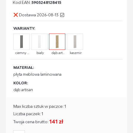
Kod EAN:
5905248128415
Dostawa 2026-08-13
WARIANTY:
ciemny ...
biały
dąb art...
kaszmir
MATERIAŁ:
płyta meblowa laminowana
KOLOR:
dąb artisan
Max liczba sztuk w paczce: 1
Liczba paczek: 1
141 zł
Twoja cena brutto: