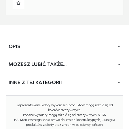
OPIS
MOŻESZ
LUBIĆ TAKŻE...
System szaf modułowych Formo to świetne rozwiązanie
dla osób, które cenią sobie funkcjonalność i elastyczność
w aranżacji wnętrza. Dzięki temu, że są one składane
INNE Z
TEJ KATEGORII
WYCOFANY
z oddzielnych modułów, można je dowolnie
konfigurować, dopasowując do indywidualnych potrzeb
i preferencji.
NOWOŚĆ
Zaprezentowane kolory wykończeń produktów mogą różnić się od
kolorów rzeczywistych.
Jednym z największych atutów szaf modułowych jest
Podane wymiary mogą różnić się od rzeczywistych +/- 3%.
możliwość wyboru kolorów frontów i korpusów. Dzięki
HALMAR zastrzega sobie prawo do: zmian konstrukcyjnych, usunięcia
produktów z oferty oraz zmian w palecie wykończeń.
temu każdy może stworzyć mebel, który będzie idealnie