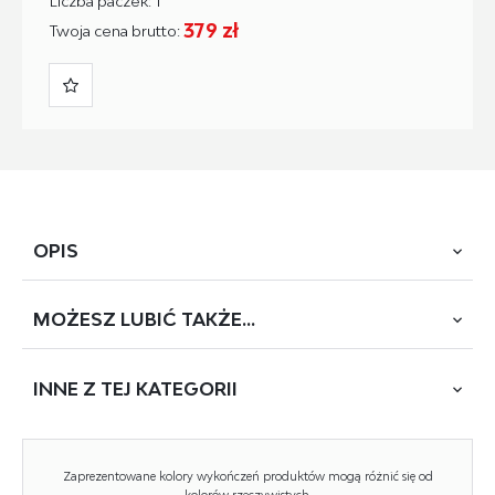
Liczba paczek: 1
379 zł
Twoja cena brutto:
OPIS
MOŻESZ
LUBIĆ TAKŻE...
wymiary: 50/41/83 cm, materiał: płyta meblowa
okleinowana gr.18 mm / obrzeża abs / system otwierania
push-click, kolor: korpus – hikora naturalana, fronty –
INNE Z
TEJ KATEGORII
niebieski horyzont
Zaprezentowane kolory wykończeń produktów mogą różnić się od