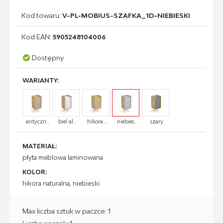
Kod towaru:
V-PL-MOBIUS-SZAFKA_1D-NIEBIESKI
Kod EAN:
5905248104006
Dostępny
WARIANTY:
antyczn...
biel al...
hikora ...
niebies...
szary
MATERIAŁ:
płyta meblowa laminowana
KOLOR:
hikora naturalna, niebieski
Max liczba sztuk w paczce: 1