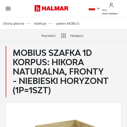
Przejdź do treści.
Przejdź do menu.
Przejdź do wyszukiwarki.
DLA
PARTNERÓW
PL
Strona główna
Kolekcje
system MOBIUS
EN
Poprzedni
Następny
MOBIUS SZAFKA 1D
KORPUS: HIKORA
NATURALNA, FRONTY
- NIEBIESKI HORYZONT
(1P=1SZT)