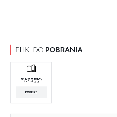
PLIKI DO
POBRANIA
FELIX (RF3311DT)
Format:
jpg
POBIERZ