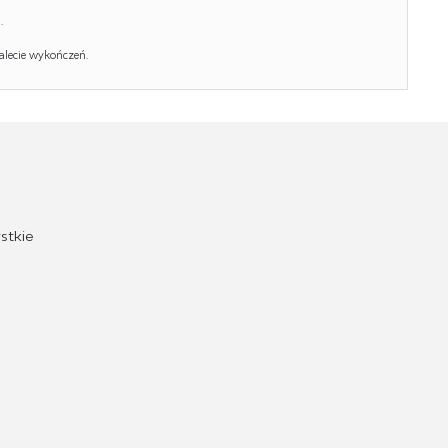
.
alecie wykończeń.
stkie