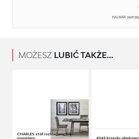
HALMAR zastrzega
MOŻESZ
LUBIĆ TAKŻE...
CHARLES stół rozkładany, blat -
popielaty...
K543 krzesło oliwkowy