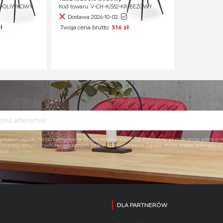
-KR-OLIWKOWY
Kod towaru: V-CH-K/552-KR-BEŻOWY
Dostawa 2026-10-02
ł
Twoja cena brutto:
316 zł
rażam zgodę na otrzymywanie drogą elektroniczną na wskazany przeze mnie adres e-
formacji dotyczących świadczonych przez Administratora.Zgoda może zostać cofnięta 
asie.
DLA PARTNERÓW