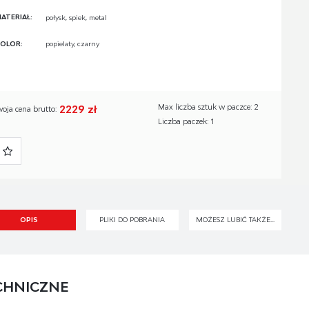
ATERIAŁ:
połysk, spiek, metal
OLOR:
popielaty, czarny
2229 zł
Max liczba sztuk w paczce: 2
woja cena brutto:
Liczba paczek: 1
OPIS
PLIKI DO POBRANIA
MOŻESZ LUBIĆ TAKŻE...
CHNICZNE