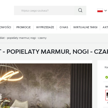
P
E
OWOŚCI
PROMOCJE
WYPRZEDAŻE
O NAS
WIRTUALNE TARGI
AKT
 blat - popielaty marmur, nogi - czarny
T - POPIELATY MARMUR, NOGI - CZ
Ko
W