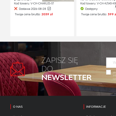
Kod towaru: V-CH-CHARLES-ST
Kod towaru: V-CH-K/543
Dostawa 2026-08-28
Dostępny
Twoja cena brutto:
2039 zł
Twoja cena brutto:
399 z
ZAPISZ SIĘ
DO
Wy
NEWSLETTER
in
cz
O NAS
INFORMACJE