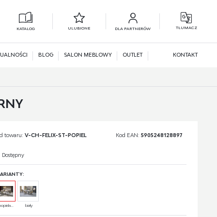
TŁUMACZ
ULUBIONE
KATALOG
DLA PARTNERÓW
L
N
UALNOŚCI
BLOG
SALON MEBLOWY
OUTLET
KONTAKT
ARNY
d towaru:
V-CH-FELIX-ST-POPIEL
Kod EAN:
5905248128897
Dostępny
ARIANTY:
popiela...
biały