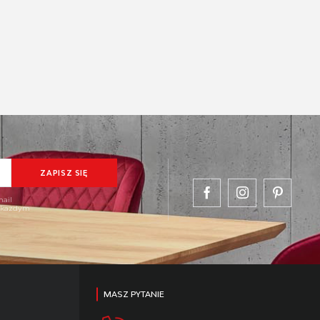
mail
w każdym
MASZ PYTANIE