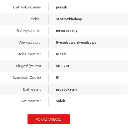
Blat wykończenie:
połysk
Rodzaj:
stół rozkładany
Styl wykonania:
nowoczesny
Wielkość stołu:
8-osobowy, 6-osobowy
Stelaż materiał:
metal
Długość (zakres):
141 - 201
Szerokość (Zakres):
81
Blat kształt:
prostokątny
Blat materiał:
spiek
Wysokość:
76
POKAŻ WIĘCEJ
Blat Rozkładany:
TAK
Ilość nóg:
4