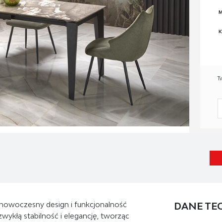
M
K
T
e nowoczesny design i funkcjonalność
DANE TE
wykłą stabilność i elegancję, tworząc