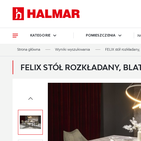
Przejdź do treści.
Przejdź do menu.
Przejdź do wyszukiwarki.
KATEGORIE
POMIESZCZENIA
N
Strona główna
Wyniki wyszukiwania
FELIX stół rozkładany,
FELIX STÓŁ ROZKŁADANY, BLA