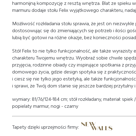
harmonijną kompozycję z resztą wnętrza. Blat ze spieku 
marmuru dodaje stołu Felix wyjątkowego charakteru, nadaj
Możliwość rozkładania stołu sprawia, że jest on niezwykl
dostosowując się do zmieniających się potrzeb i ilości gośc
lubią być gotowi na różne okazje, bez konieczności posiada
Stół Felix to nie tylko funkcjonalność, ale także wyrazisty
charakteru Twojemu wnętrzu. Wyobraź sobie chwile spędzo
przyjęcia, rodzinne obiady czy inspirujące spotkania z przy
domowego życia, gdzie design spotyka się z praktyczności
i ciesz się nie tylko jego estetyką, ale także funkcjonalnoś
i sprawi, że Twój dom stanie się jeszcze bardziej przytulny i
wymiary: 81/76/124-184 cm; stół rozkładany, materiał: spiek
popielaty marmur, nogi - czarny
Tapety dzięki uprzejmości firmy: