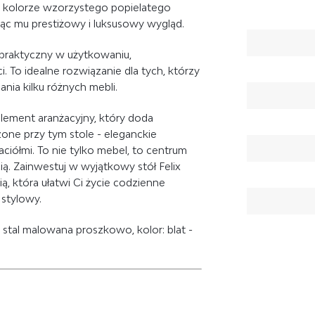
w kolorze wzorzystego popielatego
ąc mu prestiżowy i luksusowy wygląd.
e praktyczny w użytkowaniu,
i. To idealne rozwiązanie dla tych, którzy
nia kilku różnych mebli.
 element aranżacyjny, który doda
ne przy tym stole - eleganckie
jaciółmi. To nie tylko mebel, to centrum
ą. Zainwestuj w wyjątkowy stół Felix
cią, która ułatwi Ci życie codzienne
 stylowy.
 / stal malowana proszkowo, kolor: blat -