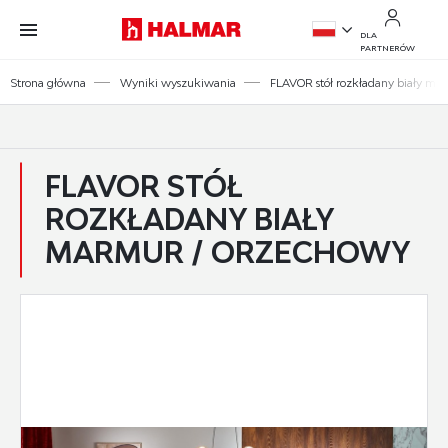
Przejdź do treści.
Przejdź do menu.
Przejdź do wyszukiwarki.
DLA
PARTNERÓW
PL
Strona główna
Wyniki wyszukiwania
FLAVOR stół rozkładany biały ma
EN
FLAVOR STÓŁ
ROZKŁADANY BIAŁY
MARMUR / ORZECHOWY