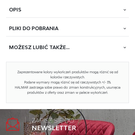
OPIS
PLIKI DO
POBRANIA
Stół Flavor to elegancki, rozkładany stół o włoskim
charakterze, który wprowadza do wnętrza wyjątkowy,
wyrafinowany klimat. Jego blat ma subtelnie zwężaną,
MOŻESZ
LUBIĆ TAKŻE...
POBIERZ
FLAVOR (520-2030)
delikatnie zaoblone krawędzie, co nadaje meblowi
lekkości i eleganckiej dynamiki, typowej dla włoskiego
designu.
NOWOŚĆ
Zaprezentowane kolory wykończeń produktów mogą różnić się od
kolorów rzeczywistych.
Blat wykonany z ceramiki na szkle w kolorze beżowego
Podane wymiary mogą różnić się od rzeczywistych +/- 3%.
marmuru wyróżnia się naturalnym rysunkiem kamienia,
HALMAR zastrzega sobie prawo do: zmian konstrukcyjnych, usunięcia
który podkreśla luksusowy charakter stołu. Materiał jest
produktów z oferty oraz zmian w palecie wykończeń.
trwały, odporny na zarysowania i wysoką temperaturę,
a jednocześnie łatwy w utrzymaniu czystości, co sprawia,
że stół doskonale sprawdza się w codziennym
ZAPISZ SIĘ DO
użytkowaniu.
NEWSLETTER
Podstawa stołu z MDF okleinowanego w kolorze orzecha