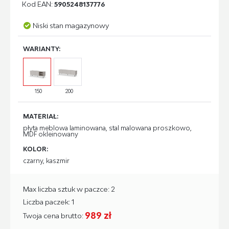
Kod EAN:
5905248137776
Niski stan magazynowy
WARIANTY:
150
200
MATERIAŁ:
płyta meblowa laminowana, stal malowana proszkowo,
MDF okleinowany
KOLOR:
czarny, kaszmir
Max liczba sztuk w paczce: 2
Liczba paczek: 1
989 zł
Twoja cena brutto: