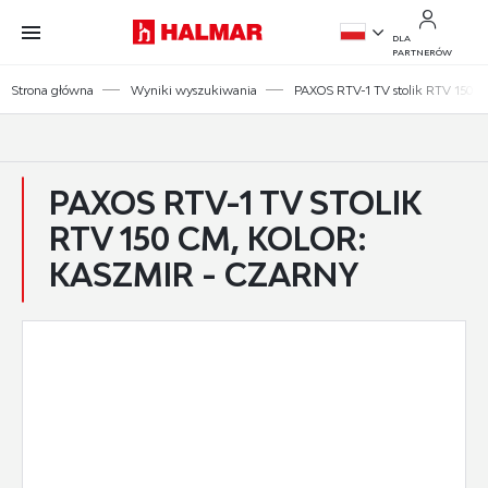
Przejdź do treści.
Przejdź do menu.
Przejdź do wyszukiwarki.
DLA
PARTNERÓW
PL
Strona główna
Wyniki wyszukiwania
PAXOS RTV-1 TV stolik RTV 150 cm
EN
PAXOS RTV-1 TV STOLIK
RTV 150 CM, KOLOR:
KASZMIR - CZARNY