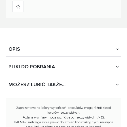
OPIS
PLIKI DO
POBRANIA
Kolekcja Paxos to nowoczesna odsłona, która łączy
funkcjonalność z elegancją. W tej wyjątkowej wersji
kolorystycznej dominują subtelne odcienie kaszmiru
MOŻESZ
LUBIĆ TAKŻE...
POBIERZ
PAXOS-RTV1
i czerni, tworząc subtelną, ale i wyrazistą kompozycję.
Zestaw mebli obejmuje komody, szafki RTV, ławę
oraz regał, które idealnie wpasowują się w współczesne
Zaprezentowane kolory wykończeń produktów mogą różnić się od
wnętrza.
kolorów rzeczywistych.
Podane wymiary mogą różnić się od rzeczywistych +/- 3%.
Fronty mebli wyróżniają się charakterystycznymi ryflami,
HALMAR zastrzega sobie prawo do: zmian konstrukcyjnych, usunięcia