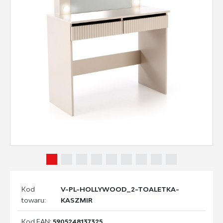
Kod
V-PL-HOLLYWOOD_2-TOALETKA-
towaru:
KASZMIR
Kod EAN:
5905248137325