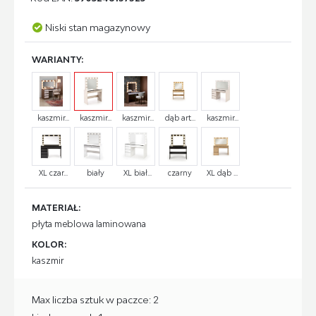
Niski stan magazynowy
WARIANTY:
kaszmir...
kaszmir...
kaszmir...
dąb art...
kaszmir...
XL czar...
biały
XL biał...
czarny
XL dąb ...
MATERIAŁ:
płyta meblowa laminowana
KOLOR:
kaszmir
Max liczba sztuk w paczce: 2