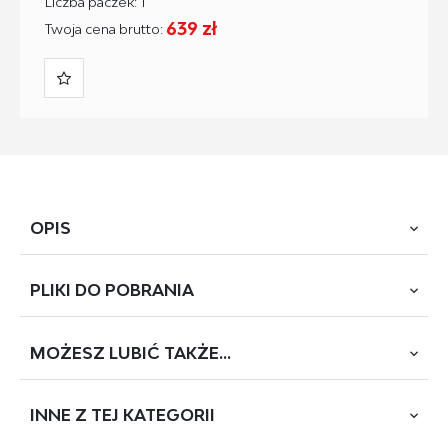
Liczba paczek: 1
639 zł
Twoja cena brutto:
OPIS
PLIKI DO
POBRANIA
toaletka, wymiary: 94/43/140 cm, materiał: lustro / płyta
meblowa laminowana / MDF laminowany, oświetlenie
LED, kolor: kaszmir
MOŻESZ
LUBIĆ TAKŻE...
POBIERZ
HOLLYWOOD
INNE Z
TEJ KATEGORII
BESTSELLER
Rodzaj:
toaletka