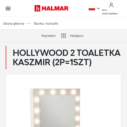
Przejdź do treści.
Przejdź do menu.
Przejdź do wyszukiwarki.
DLA
PARTNERÓW
PL
Strona główna
Biurka i konsolki
EN
Poprzedni
Następny
HOLLYWOOD 2 TOALETKA
KASZMIR (2P=1SZT)