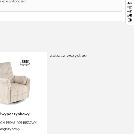
alecie wykończeń.
Zobacz wszystkie
l wypoczynkowy
V-CH-PEGAS-FOT-BEŻOWY
n magazynowy