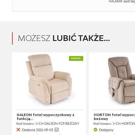
HALMAR zastrzega
MOŻESZ
LUBIĆ TAKŻE...
NOWOŚĆ
GALEON fotel wypoczynkowy z
HORTON fotel wypoc
funkcją...
beżowy
Kod towaru: V-CH-GALEON-FOT-BEŻOWY
Kod towaru: V-CH-HORTO
Dostawa 2026-09-03
Dostępny