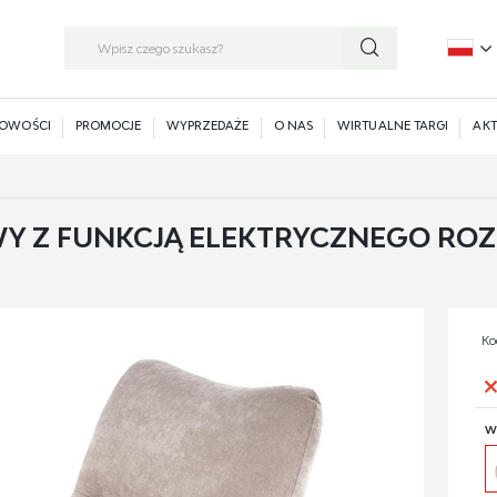
P
E
OWOŚCI
PROMOCJE
WYPRZEDAŻE
O NAS
WIRTUALNE TARGI
AKT
 Z FUNKCJĄ ELEKTRYCZNEGO ROZK
Ko
W