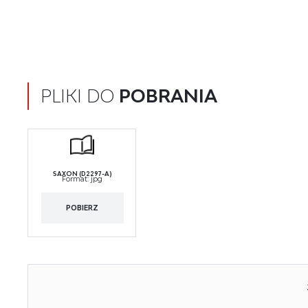
PLIKI DO
POBRANIA
SAXON (D2297-A)
Format:
jpg
POBIERZ