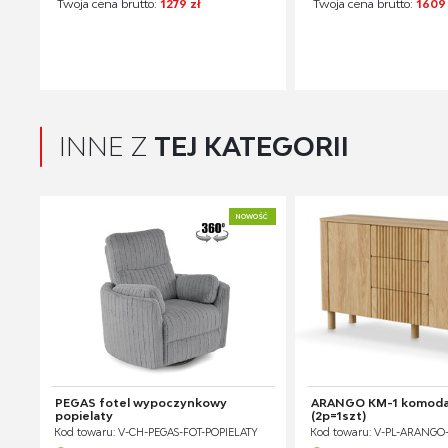
Twoja cena brutto:
1279 zł
Twoja cena brutto:
1609 
INNE Z
TEJ KATEGORII
NOWOŚĆ
PEGAS fotel wypoczynkowy
ARANGO KM-1 komoda,
popielaty
(2p=1szt)
Kod towaru: V-CH-PEGAS-FOT-POPIELATY
Kod towaru: V-PL-ARANGO