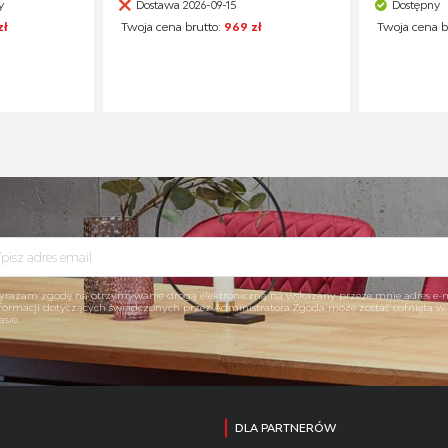
y
Dostawa 2026-09-15
Dostępny
zł
Twoja cena brutto:
969 zł
Twoja cena b
rażam zgodę na otrzymywanie drogą elektroniczną na wskazany przeze mnie adres e-
formacji dotyczących świadczonych przez Administratora.Zgoda może zostać cofnięta 
asie.
DLA PARTNERÓW