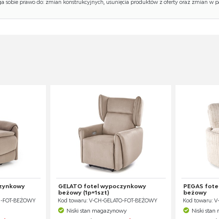
 sobie prawo do: zmian konstrukcyjnych, usunięcia produktów z oferty oraz zmian w p
zynkowy
GELATO fotel wypoczynkowy
PEGAS fote
beżowy (1p=1szt)
beżowy
N-FOT-BEŻOWY
Kod towaru: V-CH-GELATO-FOT-BEŻOWY
Kod towaru: 
Niski stan magazynowy
Niski sta