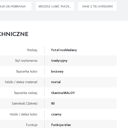
PLIKI DO POBRANIA
MOŻESZ LUBIĆ TAKŻE...
INNE Z TEJ KATEGORII
CHNICZNE
Rodzaj:
fotel rozkładany
Styl wykonania:
tradycyjny
Tapicerka kolor:
beżowy
Nóżki / stelaż materiał:
metal
Tapicerka rodzaj:
tkanina MALOY
Szerokość (Zakres):
85
Nóżki / stelaż kolor:
czarny
Funkcje:
funkcja relax