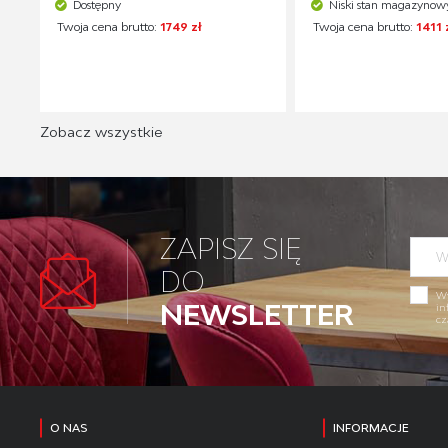
Dostępny
Niski stan magazynow
Twoja cena brutto:
1749 zł
Twoja cena brutto:
1411 
Zobacz wszystkie
ZAPISZ SIĘ
DO
Wy
NEWSLETTER
in
cz
O NAS
INFORMACJE