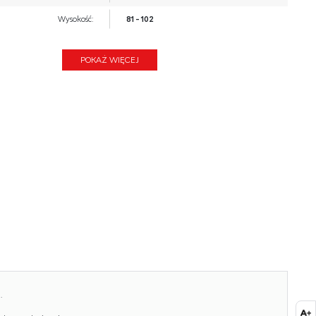
Wysokość:
81 - 102
Wysokość siedziska:
48 - 52
POKAŻ WIĘCEJ
Głębokość:
155, 85
Kolor:
beżowy
Waga brutto:
44.000
Waga netto:
43.500
Objętość:
0.458
Ilość w paczce:
1
Ilość paczek:
1
Paczka 1:
84.00 x 78.00 x 70.00, 44.00 KG
.