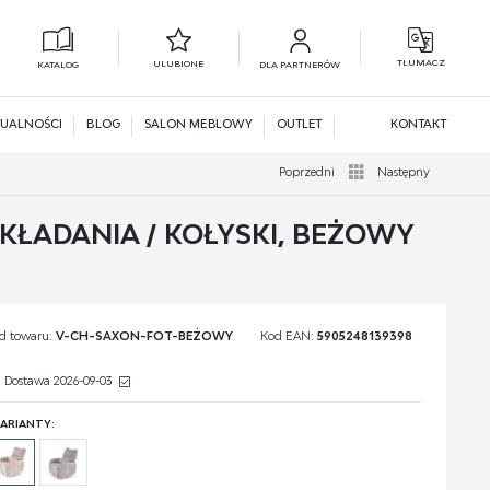
TŁUMACZ
ULUBIONE
KATALOG
DLA PARTNERÓW
L
N
UALNOŚCI
BLOG
SALON MEBLOWY
OUTLET
KONTAKT
Poprzedni
Następny
ŁADANIA / KOŁYSKI, BEŻOWY
d towaru:
V-CH-SAXON-FOT-BEŻOWY
Kod EAN:
5905248139398
Dostawa 2026-09-03
ARIANTY: