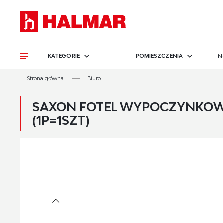
Przejdź do treści.
Przejdź do menu.
Przejdź do wyszukiwarki.
KATEGORIE
POMIESZCZENIA
N
Strona główna
Biuro
SAXON FOTEL WYPOCZYNKOWY
(1P=1SZT)