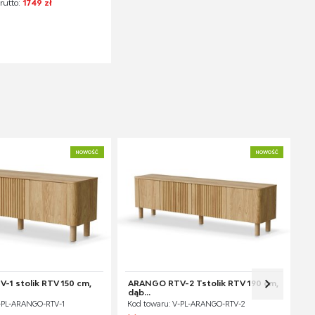
rutto:
1749 zł
NOWOŚĆ
NOWOŚĆ
1 stolik RTV 150 cm,
ARANGO RTV-2 Tstolik RTV 190 cm,
dąb...
V-PL-ARANGO-RTV-1
Kod towaru: V-PL-ARANGO-RTV-2