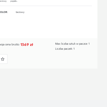
beżowy
popiela...
OLOR:
beżowy
1369 zł
Max liczba sztuk w paczce: 1
woja cena brutto:
Liczba paczek: 1