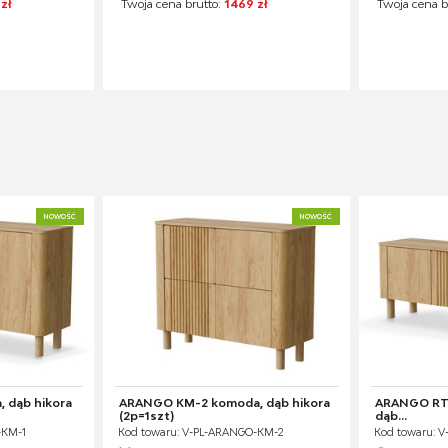
zł
Twoja cena brutto:
1469 zł
Twoja cena b
NOWOŚĆ
NOWOŚĆ
 dąb hikora
ARANGO KM-2 komoda, dąb hikora
ARANGO RTV-
(2p=1szt)
dąb...
-KM-1
Kod towaru: V-PL-ARANGO-KM-2
Kod towaru: 