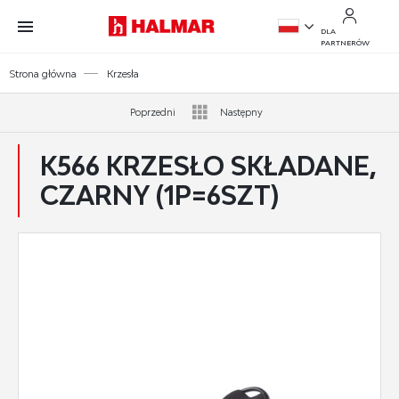
Przejdź do treści.
Przejdź do menu.
Przejdź do wyszukiwarki.
DLA
PARTNERÓW
PL
Strona główna
Krzesła
EN
Poprzedni
Następny
K566 KRZESŁO SKŁADANE,
CZARNY (1P=6SZT)