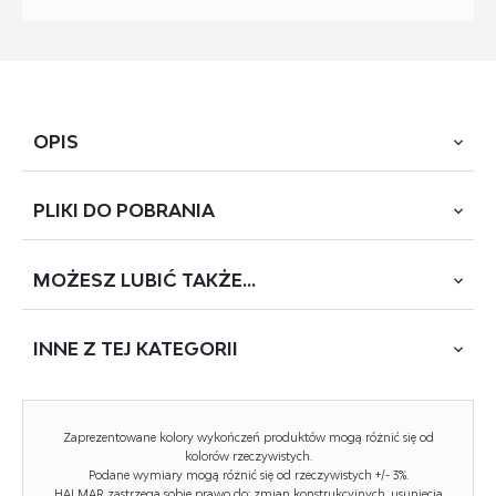
OPIS
PLIKI DO
POBRANIA
wymiary: 46/53/86/45 cm, krzesło składane: materiał:
tkanina / stal malowana proszkowo, kolor: czarny
MOŻESZ
LUBIĆ TAKŻE...
POBIERZ
K-566 (DZ-3022D)
INNE Z
TEJ KATEGORII
Rodzaj:
krzesło metalowe, krzesło
Styl wykonania:
skandynawski
NOWOŚĆ
Tapicerka kolor:
czarny
Zaprezentowane kolory wykończeń produktów mogą różnić się od
kolorów rzeczywistych.
Stelaż krzesła (rodzaj):
nogi proste (profil okrągły)
Podane wymiary mogą różnić się od rzeczywistych +/- 3%.
HALMAR zastrzega sobie prawo do: zmian konstrukcyjnych, usunięcia