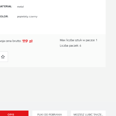
ATERIAŁ:
metal
OLOR:
popielaty, czarny
119 zł
Max liczba sztuk w paczce: 1
woja cena brutto:
Liczba paczek: 6
OPIS
PLIKI DO POBRANIA
MOŻESZ LUBIĆ TAKŻE...