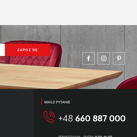
mail
w każdym
MASZ PYTANIE
+48
660 887 000
PONIEDZIAŁEK - PIĄTEK:
8:00-16:00