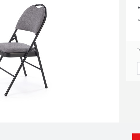
M
K
T