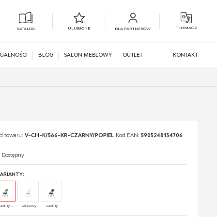
TŁUMACZ
ULUBIONE
KATALOG
DLA PARTNERÓW
L
N
UALNOŚCI
BLOG
SALON MEBLOWY
OUTLET
KONTAKT
d towaru:
V-CH-K/566-KR-CZARNY/POPIEL
Kod EAN:
5905248134706
Dostępny
ARIANTY:
zarny ...
beżowy
czarny