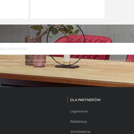
rażam zgodę na otrzymywanie drogą elektroniczną na wskazany przeze mnie adres e-
formacji dotyczących świadczonych przez Administratora.Zgoda może zostać cofnięta 
asie.
DLA PARTNERÓW
Logowanie
Rejestracja
Zamówienia