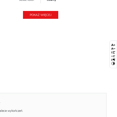
Funkcje:
funkcja składania
POKAŻ WIĘCEJ
Wysokość:
86
Wysokość siedziska:
45
Głębokość:
53
Kolor:
czarny, popielaty
Waga brutto:
5.100
Waga netto:
5.000
Objętość:
0.027
Ilość w paczce:
1
Ilość paczek:
6
.
Paczka 1:
108.00 x 47.00 x 33.00, 30.00 KG
alecie wykończeń.