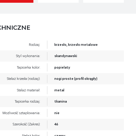
CHNICZNE
Rodzaj:
krzesło, krzesło metalowe
Styl wykonania:
skandynawski
Tapicerka kolor:
popielaty
Stelaż krzesła (rodzaj):
nogi proste (profil okrągły)
Stelaż materiał:
metal
Tapicerka rodzaj:
tkanina
Możliwość sztaplowania:
nie
Szerokość (Zakres):
46
Stelaż kolor:
czarny