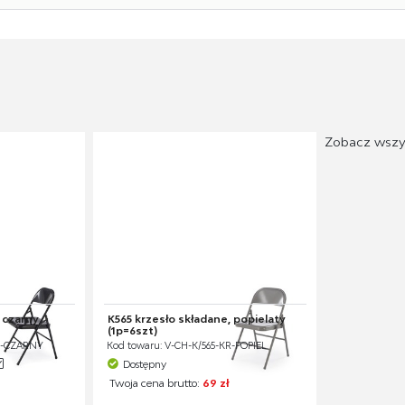
Zobacz wszy
 czarny
K565 krzesło składane, popielaty
(1p=6szt)
KR-CZARNY
Kod towaru: V-CH-K/565-KR-POPIEL
Dostępny
Twoja cena brutto:
69 zł