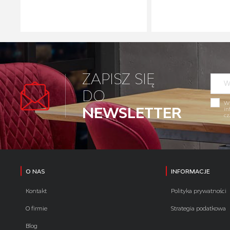
ZAPISZ SIĘ
DO
Wy
NEWSLETTER
in
cz
O NAS
INFORMACJE
Kontakt
Polityka prywatności
O firmie
Strategia podatkowa
Blog