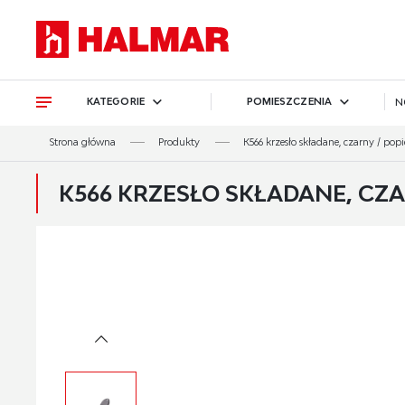
Przejdź do treści.
Przejdź do menu.
Przejdź do wyszukiwarki.
KATEGORIE
POMIESZCZENIA
N
Strona główna
Produkty
K566 krzesło składane, czarny / popie
K566 KRZESŁO SKŁADANE, CZAR