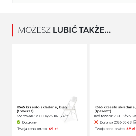
MOŻESZ
LUBIĆ TAKŻE...
K565 krzesło składane, biały
K565 krzesło składane,
(1p=6szt)
(1p=6szt)
Kod towaru: V-CH-K/565-KR-BIAŁY
Kod towaru: V-CH-K/565-
Dostępny
Dostawa 2026-08-28
Twoja cena brutto:
69 zł
Twoja cena brutto:
69 zł