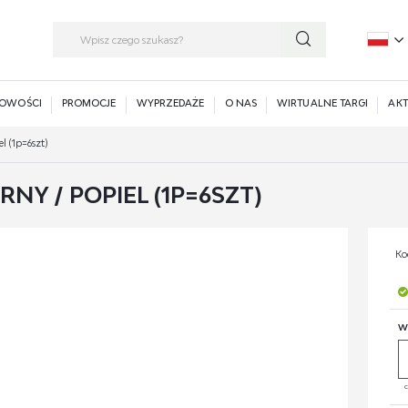
P
E
OWOŚCI
PROMOCJE
WYPRZEDAŻE
O NAS
WIRTUALNE TARGI
AKT
l (1p=6szt)
NY / POPIEL (1P=6SZT)
Ko
W
c