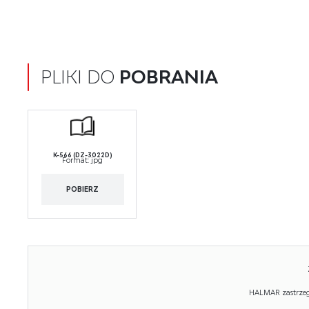
PLIKI DO
POBRANIA
K-566 (DZ-3022D)
Format:
jpg
POBIERZ
HALMAR zastrzega