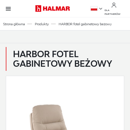
Przejdź do treści.
Przejdź do menu.
Przejdź do wyszukiwarki.
DLA
PARTNERÓW
PL
Strona główna
Produkty
HARBOR fotel gabinetowy beżowy
EN
HARBOR FOTEL
GABINETOWY BEŻOWY