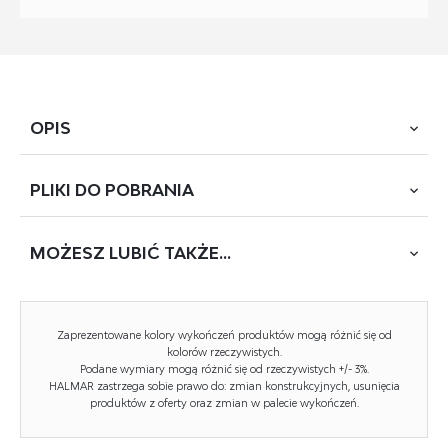
OPIS
PLIKI DO
POBRANIA
wymiary: 65/72/112-118/53-59 cm, mechinizm TILT, eco
skóra, kolor: beżowy
MOŻESZ
LUBIĆ TAKŻE...
POBIERZ
HARBOR (BS-7509-2)
Rodzaj:
fotel obrotowy
Zaprezentowane kolory wykończeń produktów mogą różnić się od
Styl wykonania:
nowoczesny
kolorów rzeczywistych.
Podane wymiary mogą różnić się od rzeczywistych +/- 3%.
HALMAR zastrzega sobie prawo do: zmian konstrukcyjnych, usunięcia
Kółka:
kółka kauczukowe
produktów z oferty oraz zmian w palecie wykończeń.
Materiał podstawy:
polipropylen