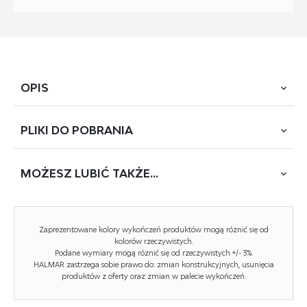
OPIS
PLIKI DO
POBRANIA
wymiary: 65/72/112-118/53-59 cm, mechinizm TILT, eco
skóra, kolor: czarny
MOŻESZ
LUBIĆ TAKŻE...
POBIERZ
HARBOR (BS-7509-2)
Rodzaj:
fotel obrotowy
Zaprezentowane kolory wykończeń produktów mogą różnić się od
Styl wykonania:
nowoczesny
kolorów rzeczywistych.
Podane wymiary mogą różnić się od rzeczywistych +/- 3%.
HALMAR zastrzega sobie prawo do: zmian konstrukcyjnych, usunięcia
Kółka:
kółka kauczukowe
produktów z oferty oraz zmian w palecie wykończeń.
Materiał podstawy:
polipropylen