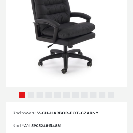
Kod towaru:
V-CH-HARBOR-FOT-CZARNY
Kod EAN:
5905248134881