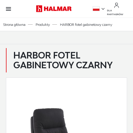
Przejdź do treści.
Przejdź do menu.
Przejdź do wyszukiwarki.
DLA
PARTNERÓW
PL
Strona główna
Produkty
HARBOR fotel gabinetowy czarny
EN
HARBOR FOTEL
GABINETOWY CZARNY