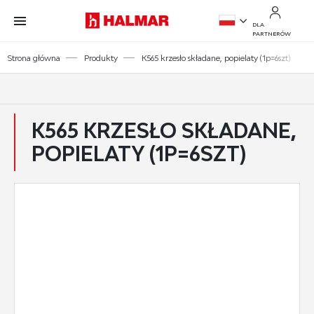
Przejdź do treści.
Przejdź do menu.
Przejdź do wyszukiwarki.
DLA
PARTNERÓW
PL
Strona główna
Produkty
K565 krzesło składane, popielaty (1p=6szt)
EN
K565 KRZESŁO SKŁADANE,
POPIELATY (1P=6SZT)