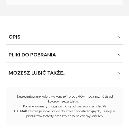
OPIS
PLIKI DO
POBRANIA
wymiary: 46/47/75/42 cm, krzesło składane: materiał: stal
malowana proszkowo, kolor: popielaty
MOŻESZ
LUBIĆ TAKŻE...
POBIERZ
K-565 (FX-3023II)
Rodzaj:
krzesło metalowe, krzesło
Zaprezentowane kolory wykończeń produktów mogą różnić się od
Styl wykonania:
nowoczesny
kolorów rzeczywistych.
Podane wymiary mogą różnić się od rzeczywistych +/- 3%.
HALMAR zastrzega sobie prawo do: zmian konstrukcyjnych, usunięcia
Tapicerka kolor:
popielaty
produktów z oferty oraz zmian w palecie wykończeń.
Stelaż krzesła (rodzaj):
nogi proste (profil okrągły)