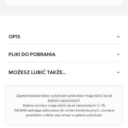
OPIS
PLIKI DO
POBRANIA
wymiary: 63/62/82/48 cm, funkcja obracania, materiał:
tkanina, kolor: beżowy
MOŻESZ
LUBIĆ TAKŻE...
POBIERZ
K-581 (DC-24136)
Rodzaj:
krzesło metalowe, krzesło
Zaprezentowane kolory wykończeń produktów mogą różnić się od
Styl wykonania:
nowoczesny
kolorów rzeczywistych.
Podane wymiary mogą różnić się od rzeczywistych +/- 3%.
HALMAR zastrzega sobie prawo do: zmian konstrukcyjnych, usunięcia
Tapicerka kolor:
beżowy
produktów z oferty oraz zmian w palecie wykończeń.
Stelaż materiał:
metal