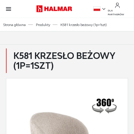
Przejdź do treści.
Przejdź do menu.
Przejdź do wyszukiwarki.
DLA
PARTNERÓW
PL
Strona główna
Produkty
K581 krzesło beżowy (1p=1szt)
EN
K581 KRZESŁO BEŻOWY
(1P=1SZT)