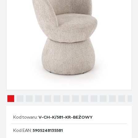
Kod towaru:
V-CH-K/581-KR-BEŻOWY
Kod EAN:
5905248135581