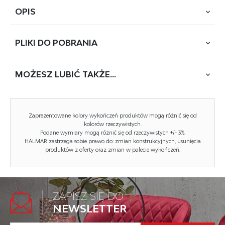
OPIS
PLIKI DO
POBRANIA
Kolekcja mebli skrzyniowych Lamino to synonim elegancji
i funkcjonalności, który wzbogaci Twoje wnętrze
w sposób niezwykle stylowy. Wykonane z wysokiej
MOŻESZ
LUBIĆ TAKŻE...
POBIERZ
LAMINO LAW
jakości płyty laminowanej o ciepłym odcieniu dębu craft,
te meble emanują naturalnym pięknem, które pasuje do
każdego pomieszczenia.
Zaprezentowane kolory wykończeń produktów mogą różnić się od
kolorów rzeczywistych.
Charakterystyczne dekory z czarnych lameli na niektórych
Podane wymiary mogą różnić się od rzeczywistych +/- 3%.
frontach dodają kolekcji niepowtarzalnego uroku
HALMAR zastrzega sobie prawo do: zmian konstrukcyjnych, usunięcia
i nowoczesnego twistu. To nie tylko meble do
produktów z oferty oraz zmian w palecie wykończeń.
przechowywania, ale również wyrafinowane dzieła, które
podkreślą charakter Twojego wnętrza.
ZAPISZ SIĘ DO
Szafa, szafka RTV, ława, komoda niska i komoda wysoka -
NEWSLETTER
każdy element tej kolekcji został starannie
zaprojektowany, aby spełnić Twoje oczekiwania zarówno