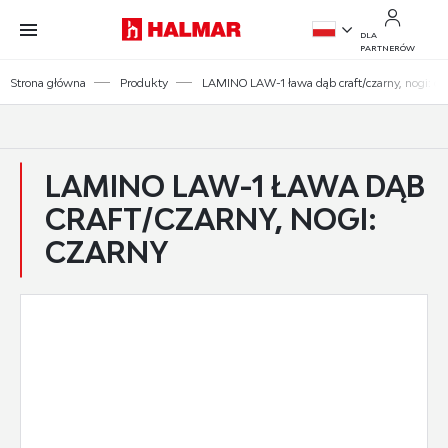
Przejdź do treści.
Przejdź do menu.
Przejdź do wyszukiwarki.
DLA
PARTNERÓW
PL
Strona główna
Produkty
LAMINO LAW-1 ława dąb craft/czarny, nogi: cz
EN
LAMINO LAW-1 ŁAWA DĄB
CRAFT/CZARNY, NOGI:
CZARNY