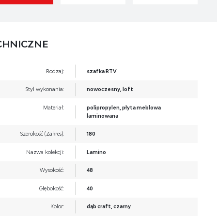
CHNICZNE
Rodzaj:
szafka RTV
Styl wykonania:
nowoczesny, loft
Materiał:
polipropylen, płyta meblowa
laminowana
Szerokość (Zakres):
180
Nazwa kolekcji:
Lamino
Wysokość:
48
Głębokość:
40
Kolor:
dąb craft, czarny