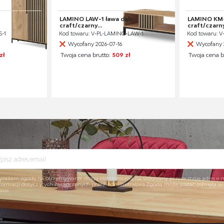
LAMINO LAW-1 ława dąb
LAMINO KM
craft/czarny...
craft/czarny
S-1
Kod towaru: V-PL-LAMINO-LAW-1
Kod towaru: 
Wycofany 2026-07-16
Wycofany 
zł
Twoja cena brutto:
509 zł
Twoja cena b
rażam zgodę na otrzymywanie drogą elektroniczną na wskazany przeze mnie adres e-
formacji dotyczących świadczonych przez Administratora.Zgoda może zostać cofnięta 
asie.