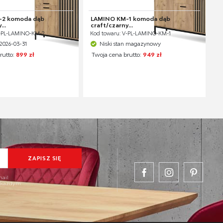
-2 komoda dąb
LAMINO KM-1 komoda dąb
...
craft/czarny...
V-PL-LAMINO-KM-2
Kod towaru: V-PL-LAMINO-KM-1
2026-03-31
Niski stan magazynowy
rutto:
899 zł
Twoja cena brutto:
949 zł
mail
w każdym