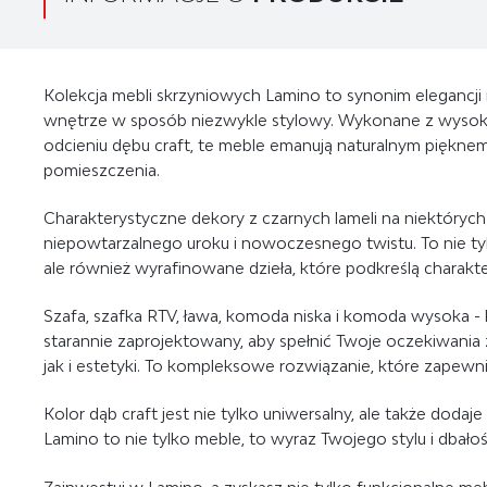
Kolekcja mebli skrzyniowych Lamino to synonim elegancji 
wnętrze w sposób niezwykle stylowy. Wykonane z wysokie
odcieniu dębu craft, te meble emanują naturalnym piękne
pomieszczenia.
Charakterystyczne dekory z czarnych lameli na niektórych 
niepowtarzalnego uroku i nowoczesnego twistu. To nie t
ale również wyrafinowane dzieła, które podkreślą charakt
Szafa, szafka RTV, ława, komoda niska i komoda wysoka - k
starannie zaprojektowany, aby spełnić Twoje oczekiwani
jak i estetyki. To kompleksowe rozwiązanie, które zapew
Kolor dąb craft jest nie tylko uniwersalny, ale także dodaje
Lamino to nie tylko meble, to wyraz Twojego stylu i dbałośc