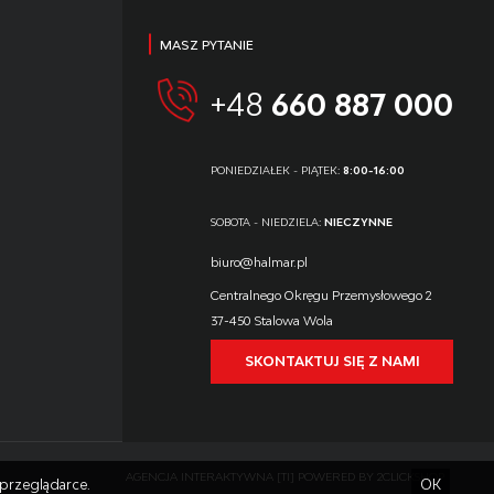
MASZ PYTANIE
+48
660 887 000
PONIEDZIAŁEK - PIĄTEK:
8:00-16:00
SOBOTA - NIEDZIELA:
NIECZYNNE
biuro@halmar.pl
Centralnego Okręgu Przemysłowego 2
37-450 Stalowa Wola
SKONTAKTUJ SIĘ Z NAMI
AGENCJA INTERAKTYWNA
[TI]
POWERED BY
2CLICKSHOP
przeglądarce.
OK