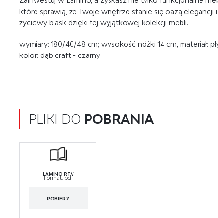
Zainwestuj w Lamino, a zyskasz nie tylko funkcjonalne meb
które sprawią, że Twoje wnętrze stanie się oazą elegancji 
życiowy blask dzięki tej wyjątkowej kolekcji mebli.
wymiary: 180/40/48 cm; wysokość nóżki 14 cm, materiał: p
kolor: dąb craft - czarny
PLIKI DO
POBRANIA
LAMINO RTV
Format:
pdf
POBIERZ