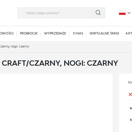
P
E
OWOŚCI
PROMOCJE
WYPRZEDAŻE
O NAS
WIRTUALNE TARGI
AKT
czarny, nogi: czarny
B CRAFT/CZARNY, NOGI: CZARNY
Ko
M
K