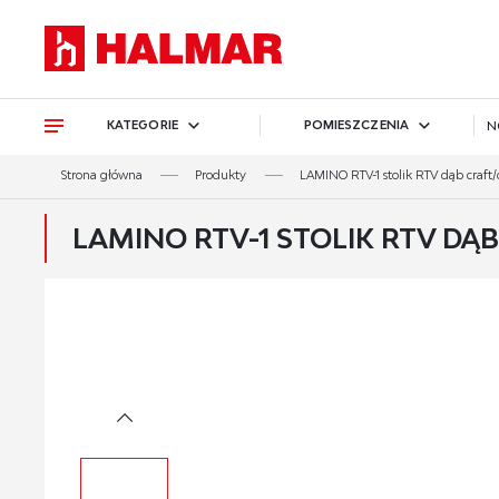
Przejdź do treści.
Przejdź do menu.
Przejdź do wyszukiwarki.
KATEGORIE
POMIESZCZENIA
N
Strona główna
Produkty
LAMINO RTV-1 stolik RTV dąb craft/
LAMINO RTV-1 STOLIK RTV DĄ