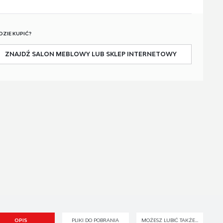
DZIE KUPIĆ?
ZNAJDŹ SALON MEBLOWY LUB SKLEP INTERNETOWY
OPIS
PLIKI DO POBRANIA
MOŻESZ LUBIĆ TAKŻE...