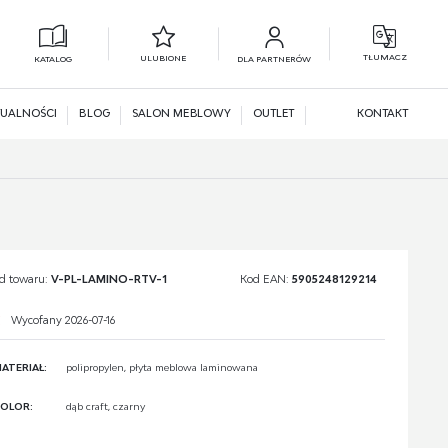
TŁUMACZ
ULUBIONE
KATALOG
DLA PARTNERÓW
L
N
UALNOŚCI
BLOG
SALON MEBLOWY
OUTLET
KONTAKT
d towaru:
V-PL-LAMINO-RTV-1
Kod EAN:
5905248129214
Wycofany 2026-07-16
ATERIAŁ:
polipropylen, płyta meblowa laminowana
OLOR:
dąb craft, czarny