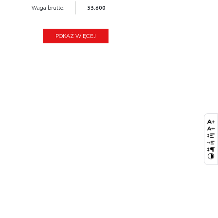
Waga brutto:
33.600
Waga netto:
32.600
POKAŻ WIĘCEJ
Objętość:
0.094
Ilość w paczce:
2
Ilość paczek:
1
Paczka 1:
186.00 x 48.00 x 10.00, 32.50 KG
Paczka 2:
23.00 x 20.00 x 11.00, 1.10 KG