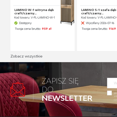
LAMINO W-1 witryna dąb
LAMINO S-1 szafa dąb
craft/czarny...
craft/czarny...
Kod towaru: V-PL-LAMINO-W-1
Kod towaru: V-PL-LAMINO-
Dostępny
Wycofany 2026-07-16
Twoja cena brutto:
959 zł
Twoja cena brutto:
1169 
Zobacz wszystkie
ZAPISZ SIĘ
DO
Wy
NEWSLETTER
in
cz