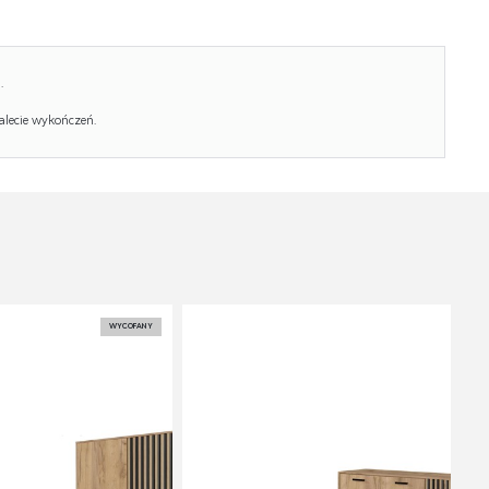
.
alecie wykończeń.
WYCOFANY