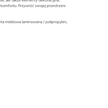
le, ale także elementy dekoracyjne,
i komfortu. Przywróć swojej przestrzeni
łyta meblowa laminowana / polipropylen,