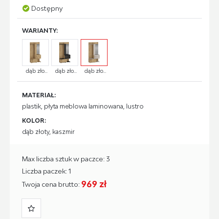
Dostępny
WARIANTY:
dąb zło...
dąb zło...
dąb zło...
MATERIAŁ:
plastik, płyta meblowa laminowana, lustro
KOLOR:
dąb złoty, kaszmir
Max liczba sztuk w paczce: 3
Liczba paczek: 1
969 zł
Twoja cena brutto: