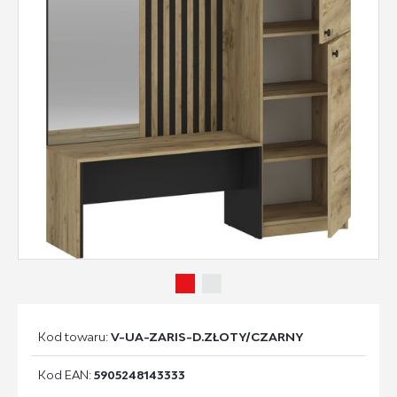
Kod towaru:
V-UA-ZARIS-D.ZŁOTY/CZARNY
Kod EAN:
5905248143333