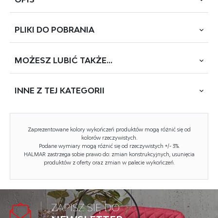
PLIKI DO
POBRANIA
wymiary: 150/40/198 cm, materiał: płyta meblowa
laminowana / lustro, uchwyty plastikowe, kolor: dąb złoty
- czarny
MOŻESZ
LUBIĆ TAKŻE...
POBIERZ
ZARIS
INNE Z
TEJ KATEGORII
NOWOŚĆ
Rodzaj:
garderoba
Styl wykonania:
tradycyjny
NOWOŚĆ
Zaprezentowane kolory wykończeń produktów mogą różnić się od
Materiał:
płyta meblowa laminowana,
kolorów rzeczywistych.
plastik, lustro
Podane wymiary mogą różnić się od rzeczywistych +/- 3%.
HALMAR zastrzega sobie prawo do: zmian konstrukcyjnych, usunięcia
produktów z oferty oraz zmian w palecie wykończeń.
Szerokość (Zakres):
150
Wysokość:
198
Głębokość:
40
ZAPISZ SIĘ DO
PERGO przedpokój, kolor: dąb artisan
Kolor:
dąb złoty, czarny