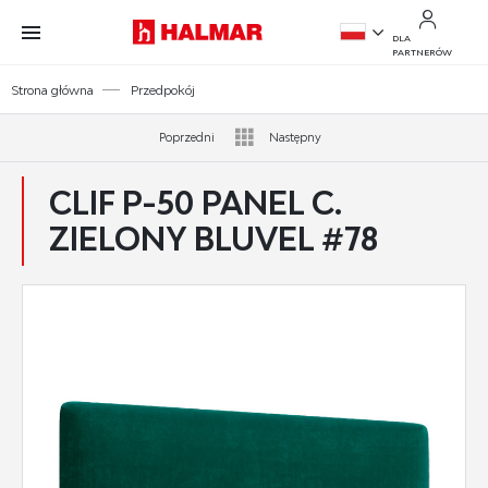
Przejdź do treści.
Przejdź do menu.
Przejdź do wyszukiwarki.
DLA
PARTNERÓW
PL
Strona główna
Przedpokój
EN
Poprzedni
Następny
CLIF P-50 PANEL C.
ZIELONY BLUVEL #78