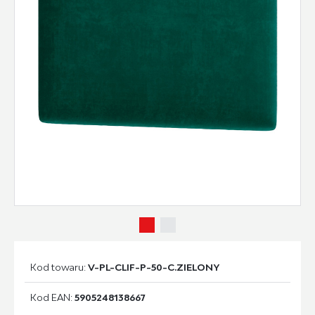
Kod towaru:
V-PL-CLIF-P-50-C.ZIELONY
Kod EAN:
5905248138667