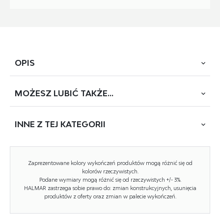
OPIS
MOŻESZ
LUBIĆ TAKŻE...
wymiary: 50/35 cm, materiał: płyta meblowa laminowana /
tkanina BLUVEL #78 c. zielony
INNE Z
TEJ KATEGORII
Rodzaj:
panel ścienny
NOWOŚĆ
Zaprezentowane kolory wykończeń produktów mogą różnić się od
kolorów rzeczywistych.
Styl wykonania:
nowoczesny
Podane wymiary mogą różnić się od rzeczywistych +/- 3%.
HALMAR zastrzega sobie prawo do: zmian konstrukcyjnych, usunięcia
Tapicerka kolor:
zielony
produktów z oferty oraz zmian w palecie wykończeń.
Materiał:
płyta meblowa laminowana,
tkanina