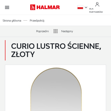
Przejdź do treści.
Przejdź do menu.
Przejdź do wyszukiwarki.
DLA
PARTNERÓW
PL
Strona główna
Przedpokój
EN
Poprzedni
Następny
CURIO LUSTRO ŚCIENNE,
ZŁOTY