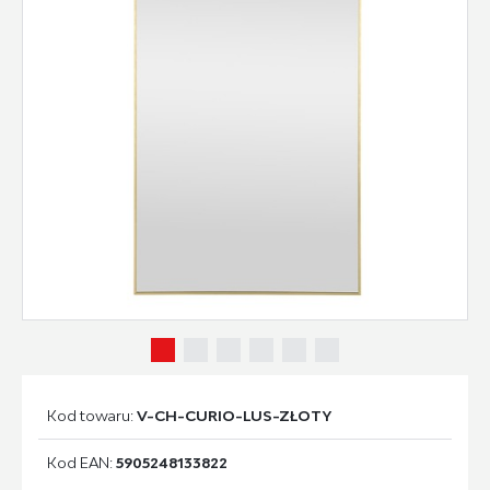
Kod towaru:
V-CH-CURIO-LUS-ZŁOTY
Kod EAN:
5905248133822