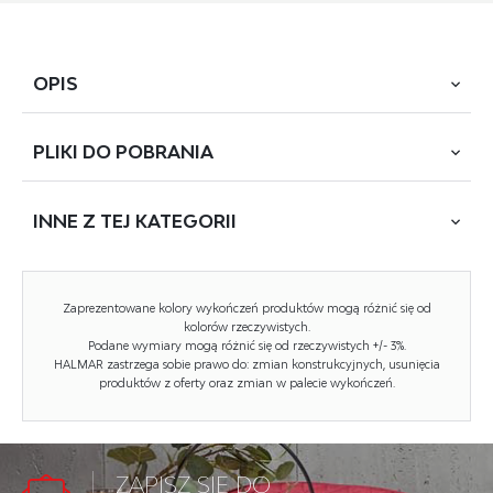
OPIS
PLIKI DO
POBRANIA
lustro ścienne, wymiary: 120/60/3,7 cm, materiał: rama -
aluminium / podkład - płyta MDF / lustro, kolor: złoty
INNE Z
TEJ KATEGORII
POBIERZ
CURIO (CB-N14&CB-N15)
Podkład MDF:
tak
NOWOŚĆ
Zaprezentowane kolory wykończeń produktów mogą różnić się od
kolorów rzeczywistych.
Materiał ramy:
aluminium
Podane wymiary mogą różnić się od rzeczywistych +/- 3%.
HALMAR zastrzega sobie prawo do: zmian konstrukcyjnych, usunięcia
Rodzaj:
lustro
produktów z oferty oraz zmian w palecie wykończeń.
Styl wykonania:
nowoczesny, klasyczny,
glamour
Szerokość (Zakres):
60
ZAPISZ SIĘ DO