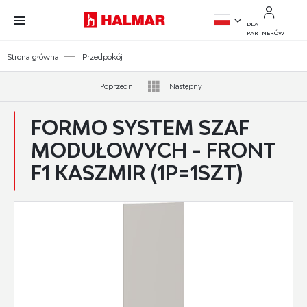
Przejdź do treści.
Przejdź do menu.
Przejdź do wyszukiwarki.
DLA
PARTNERÓW
PL
Strona główna
Przedpokój
EN
Poprzedni
Następny
FORMO SYSTEM SZAF
MODUŁOWYCH - FRONT
F1 KASZMIR (1P=1SZT)