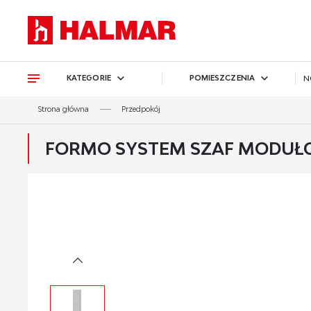
Przejdź do treści.
Przejdź do menu.
Przejdź do wyszukiwarki.
KATEGORIE
POMIESZCZENIA
N
Strona główna
Przedpokój
FORMO SYSTEM SZAF MODUŁOW