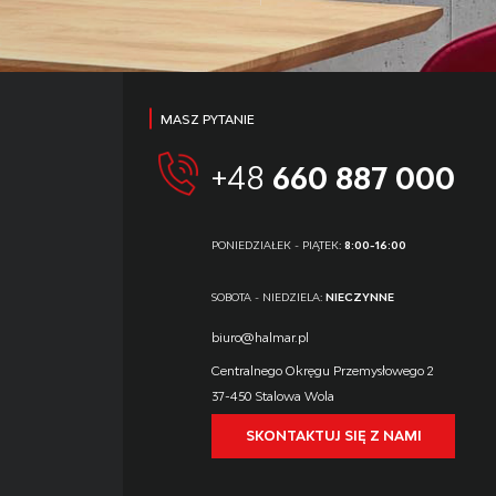
MASZ PYTANIE
+48
660 887 000
PONIEDZIAŁEK - PIĄTEK:
8:00-16:00
SOBOTA - NIEDZIELA:
NIECZYNNE
biuro@halmar.pl
Centralnego Okręgu Przemysłowego 2
37-450 Stalowa Wola
SKONTAKTUJ SIĘ Z NAMI