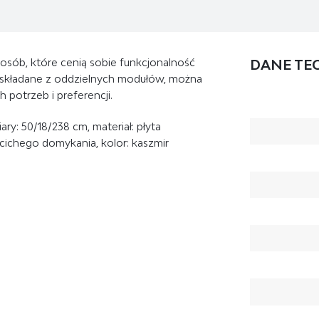
osób, które cenią sobie funkcjonalność
DANE TE
ne składane z oddzielnych modułów, można
potrzeb i preferencji.
żliwość wyboru kolorów frontów
50/18/238 cm, materiał: płyta
 będzie idealnie pasował do jego gustu
chego domykania, kolor: kaszmir
 szuflad, umożliwi sprawne