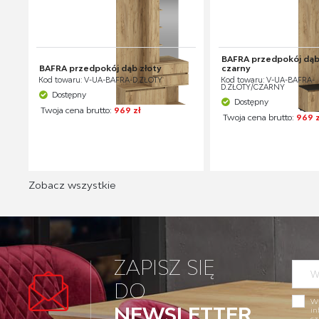
BAFRA przedpokój dąb 
BAFRA przedpokój dąb złoty
czarny
Kod towaru: V-UA-BAFRA-D.ZŁOTY
Kod towaru: V-UA-BAFRA-
D.ZŁOTY/CZARNY
Dostępny
Dostępny
Twoja cena brutto:
969 zł
Twoja cena brutto:
969 z
Zobacz wszystkie
ZAPISZ SIĘ
DO
Wy
NEWSLETTER
in
cz