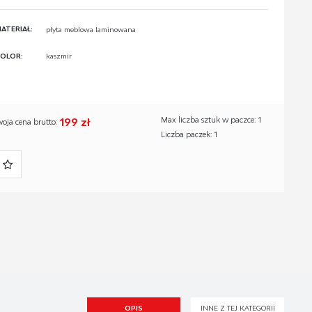
ATERIAŁ:
płyta meblowa laminowana
OLOR:
kaszmir
199 zł
Max liczba sztuk w paczce: 1
woja cena brutto:
Liczba paczek: 1
OPIS
INNE Z TEJ KATEGORII