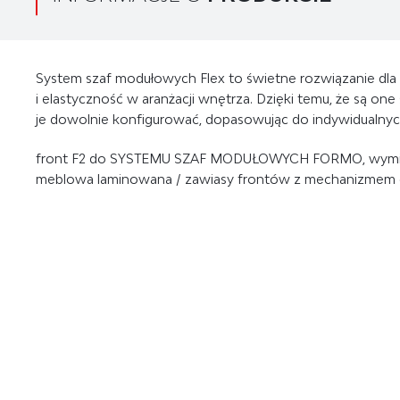
System szaf modułowych Flex to świetne rozwiązanie dla 
i elastyczność w aranżacji wnętrza. Dzięki temu, że są o
je dowolnie konfigurować, dopasowując do indywidualnych 
Jednym z największych atutów szaf modułowych jest mo
front F2 do SYSTEMU SZAF MODUŁOWYCH FORMO, wymiary: 
i korpusów. Dzięki temu każdy może stworzyć mebel, który
meblowa laminowana / zawiasy frontów z mechanizmem ci
oraz wystroju pomieszczenia.
Duży wybór wewnątrznych rozwiązań, w postaci półek czy
przechowywanie i organizację przestrzeni.