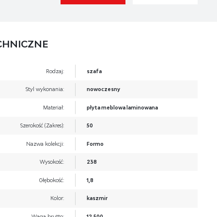
CHNICZNE
Rodzaj:
szafa
Styl wykonania:
nowoczesny
Materiał:
płyta meblowa laminowana
Szerokość (Zakres):
50
Nazwa kolekcji:
Formo
Wysokość:
238
Głębokość:
1,8
Kolor:
kaszmir
Waga brutto:
12.500