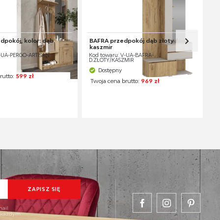
pokój, kolor: dąb
BAFRA przedpokój dąb złoty /
kaszmir
V-UA-PERGO-ARTISAN
Kod towaru: V-UA-BAFRA-
D.ZŁOTY/KASZMIR
Dostępny
rutto:
599 zł
Twoja cena brutto:
969 zł
mail
w każdym