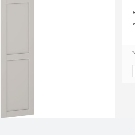
M
K
T