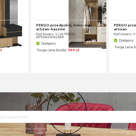
złoty /
PERGO przedpokój, kolor: dąb
PERGO przed
artisan-kaszmir
artisan
Kod towaru: V-UA-PERGO-
Kod towaru: 
ARTISAN/KASZMIR
Dostępny
Dostępny
Twoja cena b
ł
Twoja cena brutto:
599 zł
rażam zgodę na otrzymywanie drogą elektroniczną na wskazany przeze mnie adres e-
formacji dotyczących świadczonych przez Administratora.Zgoda może zostać cofnięta 
asie.