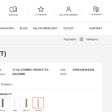
TŁUMACZ
ULUBIONE
KATALOG
DLA PARTNERÓW
L
N
UALNOŚCI
BLOG
SALON MEBLOWY
OUTLET
KONTAKT
Poprzedni
Następny
T)
d
V-UA-FORMO-FRONT-F2-
Kod
5905248143425
waru:
KASZMIR
EAN:
Dostępny
ARIANTY:
iemny ...
biały
dąb art...
kaszmir