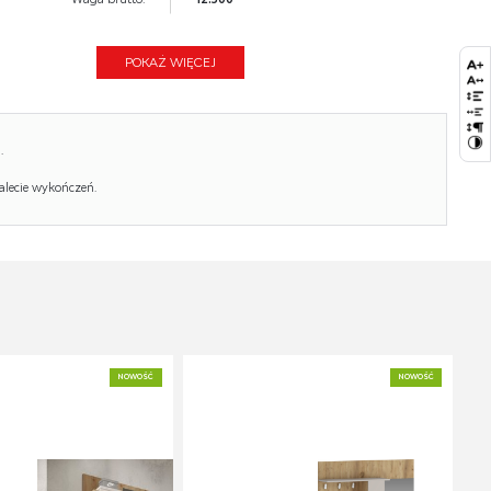
Waga netto:
12.000
POKAŻ WIĘCEJ
Objętość:
0.040
Ilość w paczce:
1
.
Ilość paczek:
1
alecie wykończeń.
Paczka 1:
243.00 x 56.00 x 3.00, 12.50 KG
NOWOŚĆ
NOWOŚĆ