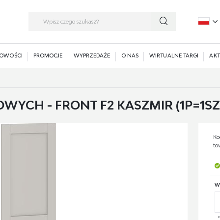
P
E
OWOŚCI
PROMOCJE
WYPRZEDAŻE
O NAS
WIRTUALNE TARGI
AKT
YCH - FRONT F2 KASZMIR (1P=1SZ
Ko
to
W
c