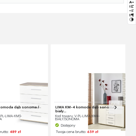
komoda dąb sonoma /
LIMA KM-4 komoda dąb sonoma /
biały...
-PL-LIMA-KM3-
Kod towaru: V-PL-LIMA-KM4-
A
BIAŁY/SONOMA
Dostępny
rutto:
489 zł
Twoja cena brutto:
639 zł