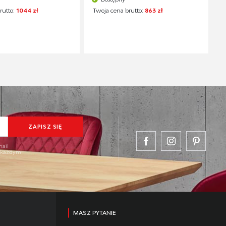
rutto:
1044 zł
Twoja cena brutto:
863 zł
mail
w każdym
MASZ PYTANIE