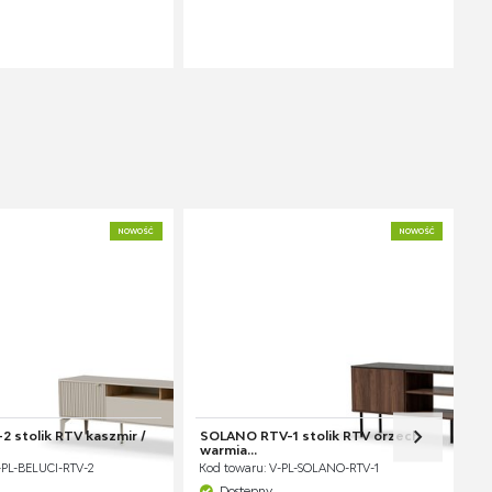
NOWOŚĆ
NOWOŚĆ
2 stolik RTV kaszmir /
SOLANO RTV-1 stolik RTV orzech
warmia...
-PL-BELUCI-RTV-2
Kod towaru: V-PL-SOLANO-RTV-1
Dostępny