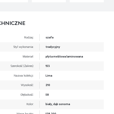
CHNICZNE
Rodzaj:
szafa
Styl wykonania:
tradycyjny
Materiał:
płyta meblowa laminowana
Szerokość (Zakres):
153
Nazwa kolekcji:
Lima
Wysokość:
210
Głębokość:
58
Kolor:
biały, dąb sonoma
Waga brutto:
128.200