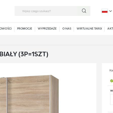
P
E
OWOŚCI
PROMOCJE
WYPRZEDAŻE
O NAS
WIRTUALNE TARGI
AKT
IAŁY (3P=1SZT)
Ko
W