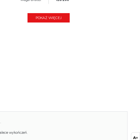
Waga netto:
126.000
POKAŻ WIĘCEJ
Objętość:
0.235
Jednostka miary:
szt.
Ilość w paczce:
3
Ilość paczek:
1
Paczka 1:
215.00 x 59.00 x 7.00, 47.00 KG
Paczka 2:
162.00 x 54.00 x 9.00, 43.50 KG
Paczka 3:
95.00 x 79.00 x 9.00, 37.70 KG
.
alecie wykończeń.