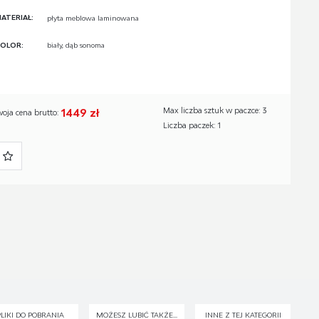
ATERIAŁ:
płyta meblowa laminowana
OLOR:
biały, dąb sonoma
1449 zł
Max liczba sztuk w paczce: 3
woja cena brutto:
Liczba paczek: 1
PLIKI DO POBRANIA
MOŻESZ LUBIĆ TAKŻE...
INNE Z TEJ KATEGORII