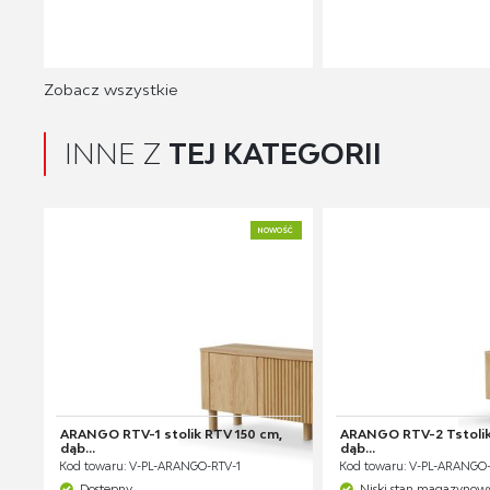
Zobacz wszystkie
INNE Z
TEJ KATEGORII
NOWOŚĆ
ARANGO RTV-1 stolik RTV 150 cm,
ARANGO RTV-2 Tstolik
dąb...
dąb...
Kod towaru: V-PL-ARANGO-RTV-1
Kod towaru: V-PL-ARANGO
Dostępny
Niski stan magazynow