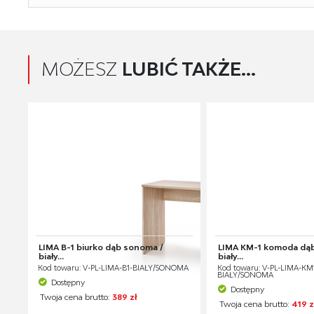
MOŻESZ
LUBIĆ TAKŻE...
LIMA B-1 biurko dąb sonoma /
LIMA KM-1 komoda dą
biały...
biały...
Kod towaru: V-PL-LIMA-B1-BIAŁY/SONOMA
Kod towaru: V-PL-LIMA-KM
BIAŁY/SONOMA
Dostępny
Dostępny
Twoja cena brutto:
389 zł
Twoja cena brutto:
419 z