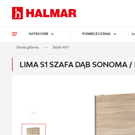
Przejdź do treści.
Przejdź do menu.
Przejdź do wyszukiwarki.
KATEGORIE
POMIESZCZENIA
N
Strona główna
Stoliki RTV
LIMA S1 SZAFA DĄB SONOMA / B