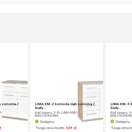
b sonoma /
LIMA KM-2 komoda dąb sonoma /
LIMA KM-3 
biały...
biały...
1-
Kod towaru: V-PL-LIMA-KM2-
Kod towaru: V
BIAŁY/SONOMA
BIAŁY/SONOM
Dostępny
Dostępny
ł
Twoja cena brutto:
529 zł
Twoja cena b