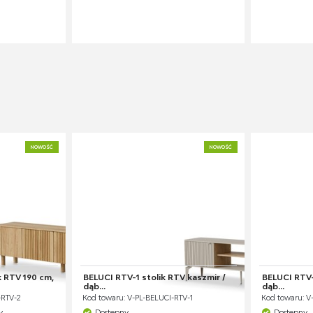
NOWOŚĆ
NOWOŚĆ
 RTV 190 cm,
BELUCI RTV-1 stolik RTV kaszmir /
BELUCI RTV-
dąb...
dąb...
-RTV-2
Kod towaru: V-PL-BELUCI-RTV-1
Kod towaru: V
y
Dostępny
Dostępny