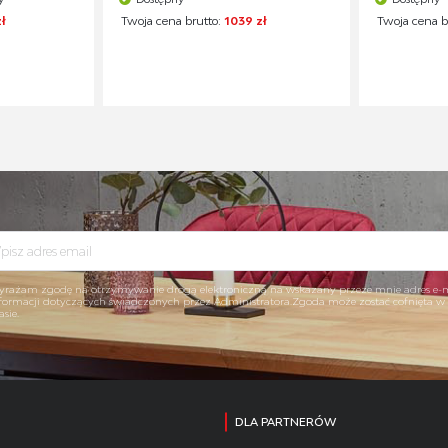
zł
Twoja cena brutto:
1039 zł
Twoja cena b
rażam zgodę na otrzymywanie drogą elektroniczną na wskazany przeze mnie adres e-
formacji dotyczących świadczonych przez Administratora.Zgoda może zostać cofnięta 
asie.
DLA PARTNERÓW