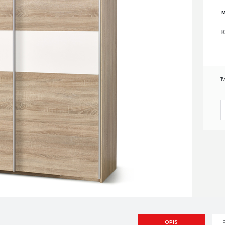
M
K
T
OPIS