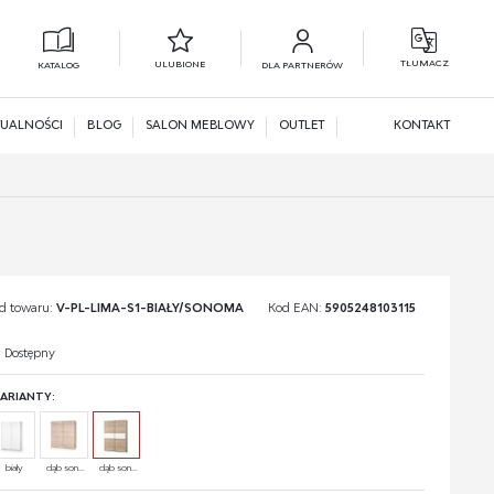
TŁUMACZ
ULUBIONE
KATALOG
DLA PARTNERÓW
L
N
UALNOŚCI
BLOG
SALON MEBLOWY
OUTLET
KONTAKT
d towaru:
V-PL-LIMA-S1-BIAŁY/SONOMA
Kod EAN:
5905248103115
Dostępny
ARIANTY:
biały
dąb son...
dąb son...