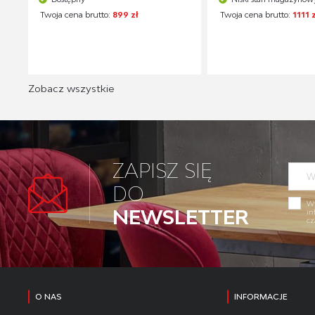
Twoja cena brutto:
899 zł
Twoja cena brutto:
1111 
Zobacz wszystkie
ZAPISZ SIĘ
DO
Wy
NEWSLETTER
in
cz
O NAS
INFORMACJE