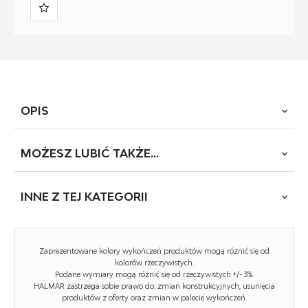
OPIS
MOŻESZ
LUBIĆ TAKŻE...
System szaf modułowych Formo to świetne rozwiązanie
dla osób, które cenią sobie funkcjonalność i elastyczność
w aranżacji wnętrza. Dzięki temu, że są one składane
INNE Z
TEJ KATEGORII
z oddzielnych modułów, można je dowolnie
konfigurować, dopasowując do indywidualnych potrzeb
i preferencji.
NOWOŚĆ
Zaprezentowane kolory wykończeń produktów mogą różnić się od
kolorów rzeczywistych.
Jednym z największych atutów szaf modułowych jest
Podane wymiary mogą różnić się od rzeczywistych +/- 3%.
możliwość wyboru kolorów frontów i korpusów. Dzięki
HALMAR zastrzega sobie prawo do: zmian konstrukcyjnych, usunięcia
produktów z oferty oraz zmian w palecie wykończeń.
temu każdy może stworzyć mebel, który będzie idealnie