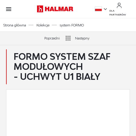
Przejdź do treści.
Przejdź do menu.
Przejdź do wyszukiwarki.
DLA
PARTNERÓW
PL
Strona główna
Kolekcje
system FORMO
EN
Poprzedni
Następny
FORMO SYSTEM SZAF
MODUŁOWYCH
- UCHWYT U1 BIAŁY