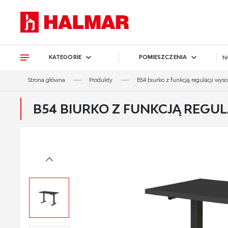
Przejdź do treści.
Przejdź do menu.
Przejdź do wyszukiwarki.
KATEGORIE
POMIESZCZENIA
N
Strona główna
Produkty
B54 biurko z funkcją regulacji wysoko
B54 BIURKO Z FUNKCJĄ REGUL