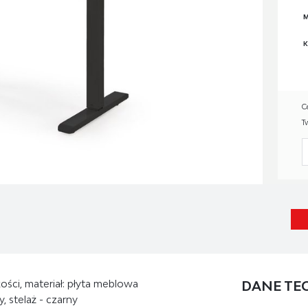
M
K
C
T
ości, materiał: płyta meblowa
DANE TE
, stelaż - czarny