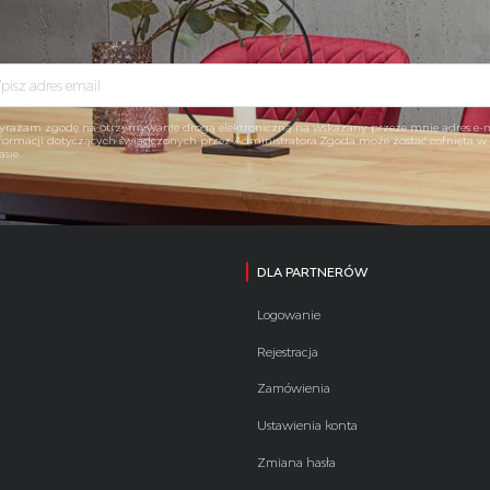
rażam zgodę na otrzymywanie drogą elektroniczną na wskazany przeze mnie adres e-
formacji dotyczących świadczonych przez Administratora.Zgoda może zostać cofnięta 
asie.
DLA PARTNERÓW
Logowanie
Rejestracja
Zamówienia
Ustawienia konta
Zmiana hasła