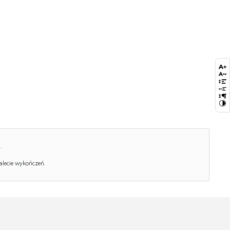
Ilość paczek:
1
Paczka 1:
132.00 x 64.00 x 4.00, 17.40 KG
Paczka 2:
95.00 x 58.00 x 11.00, 15.00 KG
.
alecie wykończeń.