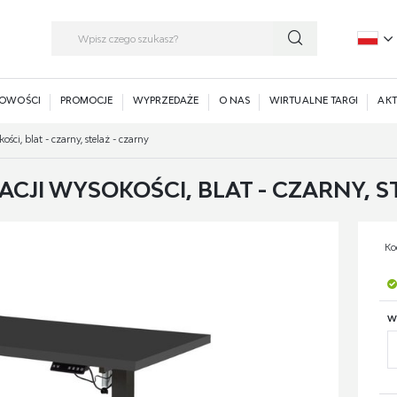
P
E
OWOŚCI
PROMOCJE
WYPRZEDAŻE
O NAS
WIRTUALNE TARGI
AKT
ści, blat - czarny, stelaż - czarny
ACJI WYSOKOŚCI, BLAT - CZARNY, S
Ko
W