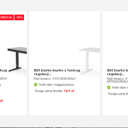
-15%
ROMOCJA
nkcją
B53 biurko biurko z funkcją
B53 biurko b
regulacji...
regulacji...
ZARNY
Kod towaru: V-CH-B/53-BIAŁY
Kod towaru: V
ARTISAN/BIAŁ
y
Niski stan magazynowy
Niski sta
Twoja cena brutto:
769 zł
Twoja cena b
zł