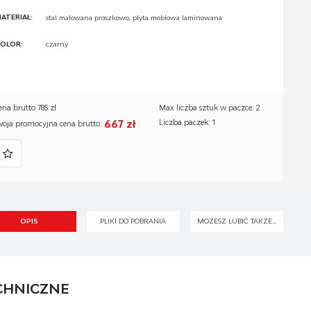
ATERIAŁ:
stal malowana proszkowo, płyta meblowa laminowana
OLOR:
czarny
ena brutto 785 zł
Max liczba sztuk w paczce: 2
667 zł
Liczba paczek: 1
woja promocyjna cena brutto:
OPIS
PLIKI DO POBRANIA
MOŻESZ LUBIĆ TAKŻE...
CHNICZNE