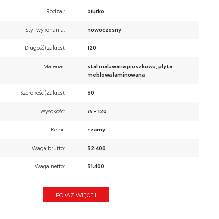
Rodzaj:
biurko
Styl wykonania:
nowoczesny
Długość (zakres):
120
Materiał:
stal malowana proszkowo, płyta
meblowa laminowana
Szerokość (Zakres):
60
Wysokość:
75 - 120
Kolor:
czarny
Waga brutto:
32.400
Waga netto:
31.400
Objętość:
0.095
POKAŻ WIĘCEJ
Ilość w paczce:
2