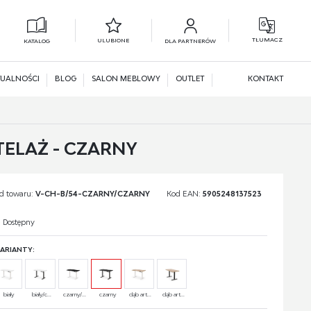
TŁUMACZ
ULUBIONE
KATALOG
DLA PARTNERÓW
L
N
UALNOŚCI
BLOG
SALON MEBLOWY
OUTLET
KONTAKT
TELAŻ - CZARNY
d towaru:
V-CH-B/54-CZARNY/CZARNY
Kod EAN:
5905248137523
Dostępny
ARIANTY:
biały
biały/c...
czarny/...
czarny
dąb art...
dąb art...