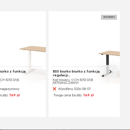
WYCOFANY
iurko z funkcją
B53 biurko biurko z funkcją
regulacji...
-CH-B/53-DĄB
Kod towaru: V-CH-B/53-DĄB
Y
ARTISAN/CZARNY
n magazynowy
Wycofany 2026-08-07
rutto:
769 zł
Twoja cena brutto:
769 zł