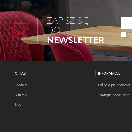
ZAPISZ SIĘ
DO
Wy
NEWSLETTER
in
cz
O NAS
INFORMACJE
Kontakt
Polityka prywatności
O firmie
Strategia podatkowa
Blog