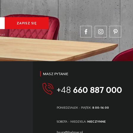
mail
w każdym
MASZ PYTANIE
+48
660 887 000
PONIEDZIAŁEK - PIĄTEK:
8:00-16:00
SOBOTA - NIEDZIELA:
NIECZYNNE
biuro@halmar.pl