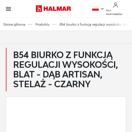
Przejdź do treści.
Przejdź do menu.
Przejdź do wyszukiwarki.
DLA
PARTNERÓW
PL
Strona główna
Produkty
B54 biurko z funkcją regulacji wysokości, blat - 
EN
B54 BIURKO Z FUNKCJĄ
REGULACJI WYSOKOŚCI,
BLAT - DĄB ARTISAN,
STELAŻ - CZARNY