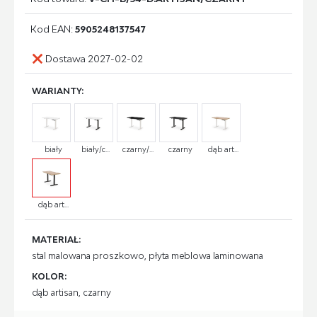
Kod EAN:
5905248137547
Dostawa 2027-02-02
WARIANTY:
biały
biały/c...
czarny/...
czarny
dąb art...
dąb art...
MATERIAŁ:
stal malowana proszkowo, płyta meblowa laminowana
KOLOR:
dąb artisan, czarny