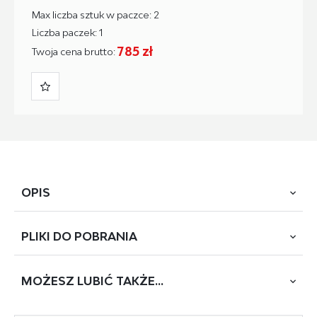
Max liczba sztuk w paczce: 2
Liczba paczek: 1
785 zł
Twoja cena brutto:
OPIS
PLIKI DO
POBRANIA
wymiary: 120/60/75-120 cm, biurko z funkcją regulacji
wysokości, materiał: płyta meblowa laminowana / stal
malowana proszkow, kolory: blat - dąb artisan, stelaż -
MOŻESZ
LUBIĆ TAKŻE...
POBIERZ
B-53 B-54
czarny