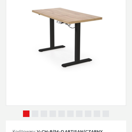
Kod towaru:
V-CH-B/54-D.ARTISAN/CZARNY